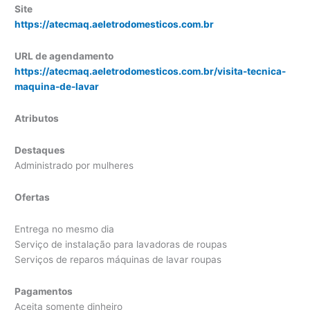
Site
https://atecmaq.aeletrodomesticos.com.br
URL de agendamento
https://atecmaq.aeletrodomesticos.com.br/visita-tecnica-
maquina-de-lavar
Atributos
Destaques
Administrado por mulheres
Ofertas
Entrega no mesmo dia
Serviço de instalação para lavadoras de roupas
Serviços de reparos máquinas de lavar roupas
Pagamentos
Aceita somente dinheiro