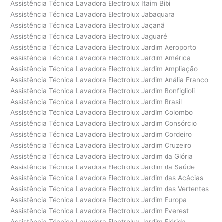
Assistência Técnica Lavadora Electrolux Itaim Bibi
Assistência Técnica Lavadora Electrolux Jabaquara
Assistência Técnica Lavadora Electrolux Jaçanã
Assistência Técnica Lavadora Electrolux Jaguaré
Assistência Técnica Lavadora Electrolux Jardim Aeroporto
Assistência Técnica Lavadora Electrolux Jardim América
Assistência Técnica Lavadora Electrolux Jardim Ampliação
Assistência Técnica Lavadora Electrolux Jardim Anália Franco
Assistência Técnica Lavadora Electrolux Jardim Bonfiglioli
Assistência Técnica Lavadora Electrolux Jardim Brasil
Assistência Técnica Lavadora Electrolux Jardim Colombo
Assistência Técnica Lavadora Electrolux Jardim Consórcio
Assistência Técnica Lavadora Electrolux Jardim Cordeiro
Assistência Técnica Lavadora Electrolux Jardim Cruzeiro
Assistência Técnica Lavadora Electrolux Jardim da Glória
Assistência Técnica Lavadora Electrolux Jardim da Saúde
Assistência Técnica Lavadora Electrolux Jardim das Acácias
Assistência Técnica Lavadora Electrolux Jardim das Vertentes
Assistência Técnica Lavadora Electrolux Jardim Europa
Assistência Técnica Lavadora Electrolux Jardim Everest
Assistência Técnica Lavadora Electrolux Jardim Flórida