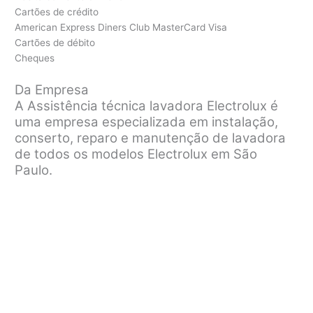
Cartões de crédito
American Express Diners Club MasterCard Visa
Cartões de débito
Cheques
Da Empresa
A Assistência técnica lavadora Electrolux é
uma empresa especializada em instalação,
conserto, reparo e manutenção de lavadora
de todos os modelos Electrolux em São
Paulo.