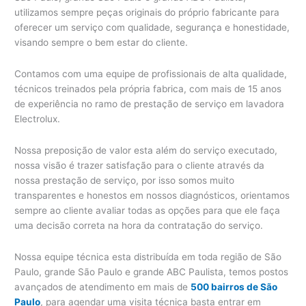
utilizamos sempre peças originais do próprio fabricante para
oferecer um serviço com qualidade, segurança e honestidade,
visando sempre o bem estar do cliente.
Contamos com uma equipe de profissionais de alta qualidade,
técnicos treinados pela própria fabrica, com mais de 15 anos
de experiência no ramo de prestação de serviço em lavadora
Electrolux.
Nossa preposição de valor esta além do serviço executado,
nossa visão é trazer satisfação para o cliente através da
nossa prestação de serviço, por isso somos muito
transparentes e honestos em nossos diagnósticos, orientamos
sempre ao cliente avaliar todas as opções para que ele faça
uma decisão correta na hora da contratação do serviço.
Nossa equipe técnica esta distribuída em toda região de São
Paulo, grande São Paulo e grande ABC Paulista, temos postos
avançados de atendimento em mais de
500 bairros de São
Paulo
, para agendar uma visita técnica basta entrar em