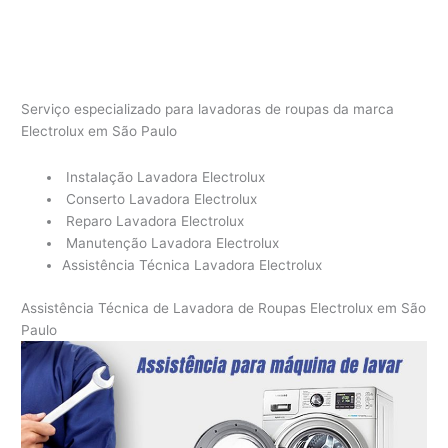
Serviço especializado para lavadoras de roupas da marca
Electrolux em São Paulo
Instalação Lavadora Electrolux
Conserto Lavadora Electrolux
Reparo Lavadora Electrolux
Manutenção Lavadora Electrolux
Assistência Técnica Lavadora Electrolux
Assistência Técnica de Lavadora de Roupas Electrolux em São
Paulo