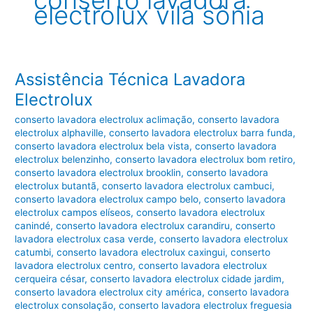
conserto lavadora
electrolux vila sônia
Assistência Técnica Lavadora
Electrolux
conserto lavadora electrolux aclimação
,
conserto lavadora
electrolux alphaville
,
conserto lavadora electrolux barra funda
,
conserto lavadora electrolux bela vista
,
conserto lavadora
electrolux belenzinho
,
conserto lavadora electrolux bom retiro
,
conserto lavadora electrolux brooklin
,
conserto lavadora
electrolux butantã
,
conserto lavadora electrolux cambuci
,
conserto lavadora electrolux campo belo
,
conserto lavadora
electrolux campos elíseos
,
conserto lavadora electrolux
canindé
,
conserto lavadora electrolux carandiru
,
conserto
lavadora electrolux casa verde
,
conserto lavadora electrolux
catumbi
,
conserto lavadora electrolux caxingui
,
conserto
lavadora electrolux centro
,
conserto lavadora electrolux
cerqueira césar
,
conserto lavadora electrolux cidade jardim
,
conserto lavadora electrolux city américa
,
conserto lavadora
electrolux consolação
,
conserto lavadora electrolux freguesia