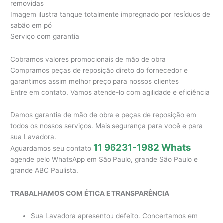
removidas
Imagem ilustra tanque totalmente impregnado por resíduos de
sabão em pó
Serviço com garantia
Cobramos valores promocionais de mão de obra
Compramos peças de reposição direto do fornecedor e
garantimos assim melhor preço para nossos clientes
Entre em contato. Vamos atende-lo com agilidade e eficiência
Damos garantia de mão de obra e peças de reposição em
todos os nossos serviços. Mais segurança para você e para
sua Lavadora.
11 96231-1982 Whats
Aguardamos seu contato
agende pelo WhatsApp em São Paulo, grande São Paulo e
grande ABC Paulista.
TRABALHAMOS COM ÉTICA E TRANSPARÊNCIA
Sua Lavadora apresentou defeito. Concertamos em