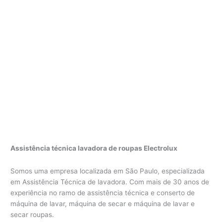
Assistência técnica lavadora de roupas Electrolux
Somos uma empresa localizada em São Paulo, especializada
em Assistência Técnica de lavadora. Com mais de 30 anos de
experiência no ramo de assistência técnica e conserto de
máquina de lavar, máquina de secar e máquina de lavar e
secar roupas.