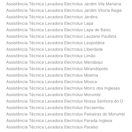
Assistência Técnica Lavadora Electrolux Jardim Vila Mariana
Assistência Técnica Lavadora Electrolux Jardim Vitoria Regia
Assistência Técnica Lavadora Electrolux Jardins
Assistência Técnica Lavadora Electrolux Lapa
Assistência Técnica Lavadora Electrolux Lapa de Baixo
Assistência Técnica Lavadora Electrolux Lauzane Paulista
Assistência Técnica Lavadora Electrolux Leopoldina
Assistência Técnica Lavadora Electrolux Liberdade
Assistência Técnica Lavadora Electrolux Limão
Assistência Técnica Lavadora Electrolux Mandaqui
Assistência Técnica Lavadora Electrolux Mirandópolis
Assistência Técnica Lavadora Electrolux Moema
Assistência Técnica Lavadora Electrolux Mooca
Assistência Técnica Lavadora Electrolux Morro dos Ingleses
Assistência Técnica Lavadora Electrolux Morumbi
Assistência Técnica Lavadora Electrolux Nossa Senhora do O
Assistência Técnica Lavadora Electrolux Pacaembu
Assistência Técnica Lavadora Electrolux Paineiras do Morumbi
Assistência Técnica Lavadora Electrolux Parada Inglesa
Assistência Técnica Lavadora Electrolux Paraíso