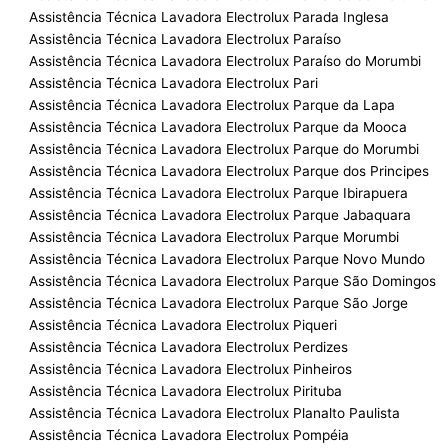
Assistência Técnica Lavadora Electrolux Parada Inglesa
Assistência Técnica Lavadora Electrolux Paraíso
Assistência Técnica Lavadora Electrolux Paraíso do Morumbi
Assistência Técnica Lavadora Electrolux Pari
Assistência Técnica Lavadora Electrolux Parque da Lapa
Assistência Técnica Lavadora Electrolux Parque da Mooca
Assistência Técnica Lavadora Electrolux Parque do Morumbi
Assistência Técnica Lavadora Electrolux Parque dos Principes
Assistência Técnica Lavadora Electrolux Parque Ibirapuera
Assistência Técnica Lavadora Electrolux Parque Jabaquara
Assistência Técnica Lavadora Electrolux Parque Morumbi
Assistência Técnica Lavadora Electrolux Parque Novo Mundo
Assistência Técnica Lavadora Electrolux Parque São Domingos
Assistência Técnica Lavadora Electrolux Parque São Jorge
Assistência Técnica Lavadora Electrolux Piqueri
Assistência Técnica Lavadora Electrolux Perdizes
Assistência Técnica Lavadora Electrolux Pinheiros
Assistência Técnica Lavadora Electrolux Pirituba
Assistência Técnica Lavadora Electrolux Planalto Paulista
Assistência Técnica Lavadora Electrolux Pompéia