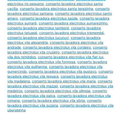
electrolux rio pequeno
,
conserto lavadora electrolux santa
cecília
,
conserto lavadora electrolux santa terezinha
,
conserto
lavadora electrolux santana
,
conserto lavadora electrolux santo
amaro
,
conserto lavadora electrolux saúde
,
conserto lavadora
electrolux sumaré
,
conserto lavadora electrolux sumarezinho
,
conserto lavadora electrolux tamboré
,
conserto lavadora
electrolux tatuapé
,
conserto lavadora electrolux tremembé
,
conserto lavadora electrolux tucuruvi
,
conserto lavadora
electrolux vila alexandria
,
conserto lavadora electrolux vila
andrade
,
conserto lavadora electrolux vila cordeiro
,
conserto
lavadora electrolux vila cruzeiro
,
conserto lavadora electrolux
vila dos remédios
,
conserto lavadora electrolux vila fiat lux
,
conserto lavadora electrolux vila formosa
,
conserto lavadora
electrolux vila guilherme
,
conserto lavadora electrolux vila
gumercindo
,
conserto lavadora electrolux vila gustavo
,
conserto
lavadora electrolux vila jaguara
,
conserto lavadora electrolux
vila madalena
,
conserto lavadora electrolux vila maria
,
conserto
lavadora electrolux vila mazzei
,
conserto lavadora electrolux vila
medeiros
,
conserto lavadora electrolux vila olímpia
,
conserto
lavadora electrolux vila paiva
,
conserto lavadora electrolux vila
romana
,
conserto lavadora electrolux vila sônia
,
conserto
lavadora electrolux vila suzana
,
conserto lavadora electrolux vila
uberabinha