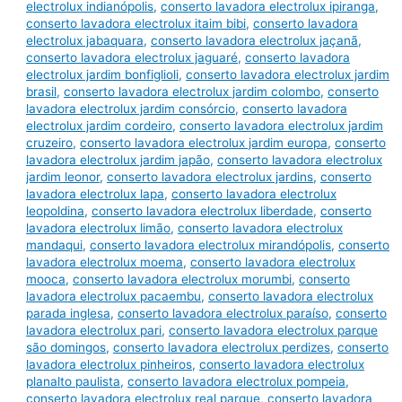
electrolux indianópolis
,
conserto lavadora electrolux ipiranga
,
conserto lavadora electrolux itaim bibi
,
conserto lavadora
electrolux jabaquara
,
conserto lavadora electrolux jaçanã
,
conserto lavadora electrolux jaguaré
,
conserto lavadora
electrolux jardim bonfiglioli
,
conserto lavadora electrolux jardim
brasil
,
conserto lavadora electrolux jardim colombo
,
conserto
lavadora electrolux jardim consórcio
,
conserto lavadora
electrolux jardim cordeiro
,
conserto lavadora electrolux jardim
cruzeiro
,
conserto lavadora electrolux jardim europa
,
conserto
lavadora electrolux jardim japão
,
conserto lavadora electrolux
jardim leonor
,
conserto lavadora electrolux jardins
,
conserto
lavadora electrolux lapa
,
conserto lavadora electrolux
leopoldina
,
conserto lavadora electrolux liberdade
,
conserto
lavadora electrolux limão
,
conserto lavadora electrolux
mandaqui
,
conserto lavadora electrolux mirandópolis
,
conserto
lavadora electrolux moema
,
conserto lavadora electrolux
mooca
,
conserto lavadora electrolux morumbi
,
conserto
lavadora electrolux pacaembu
,
conserto lavadora electrolux
parada inglesa
,
conserto lavadora electrolux paraíso
,
conserto
lavadora electrolux pari
,
conserto lavadora electrolux parque
são domingos
,
conserto lavadora electrolux perdizes
,
conserto
lavadora electrolux pinheiros
,
conserto lavadora electrolux
planalto paulista
,
conserto lavadora electrolux pompeia
,
conserto lavadora electrolux real parque
,
conserto lavadora