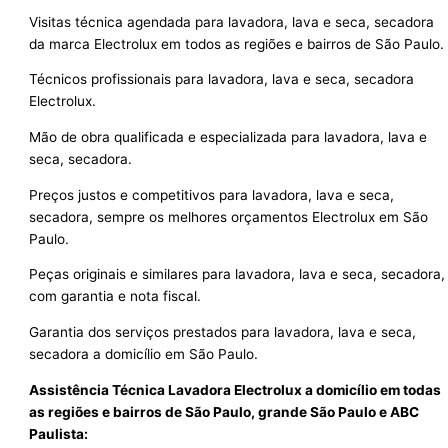
Visitas técnica agendada para lavadora, lava e seca, secadora
da marca Electrolux em todos as regiões e bairros de São Paulo.
Técnicos profissionais para lavadora, lava e seca, secadora
Electrolux.
Mão de obra qualificada e especializada para lavadora, lava e
seca, secadora.
Preços justos e competitivos para lavadora, lava e seca,
secadora, sempre os melhores orçamentos Electrolux em São
Paulo.
Peças originais e similares para lavadora, lava e seca, secadora,
com garantia e nota fiscal.
Garantia dos serviços prestados para lavadora, lava e seca,
secadora a domicílio em São Paulo.
Assistência Técnica Lavadora Electrolux a domicílio em todas
as regiões e bairros de São Paulo, grande São Paulo e ABC
Paulista: