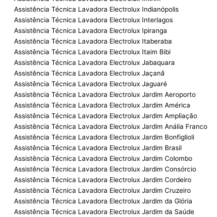
Assistência Técnica Lavadora Electrolux Indianópolis
Assistência Técnica Lavadora Electrolux Interlagos
Assistência Técnica Lavadora Electrolux Ipiranga
Assistência Técnica Lavadora Electrolux Itaberaba
Assistência Técnica Lavadora Electrolux Itaim Bibi
Assistência Técnica Lavadora Electrolux Jabaquara
Assistência Técnica Lavadora Electrolux Jaçanã
Assistência Técnica Lavadora Electrolux Jaguaré
Assistência Técnica Lavadora Electrolux Jardim Aeroporto
Assistência Técnica Lavadora Electrolux Jardim América
Assistência Técnica Lavadora Electrolux Jardim Ampliação
Assistência Técnica Lavadora Electrolux Jardim Anália Franco
Assistência Técnica Lavadora Electrolux Jardim Bonfiglioli
Assistência Técnica Lavadora Electrolux Jardim Brasil
Assistência Técnica Lavadora Electrolux Jardim Colombo
Assistência Técnica Lavadora Electrolux Jardim Consórcio
Assistência Técnica Lavadora Electrolux Jardim Cordeiro
Assistência Técnica Lavadora Electrolux Jardim Cruzeiro
Assistência Técnica Lavadora Electrolux Jardim da Glória
Assistência Técnica Lavadora Electrolux Jardim da Saúde