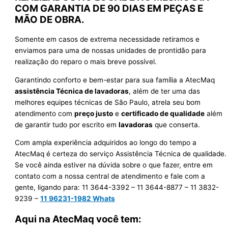
COM GARANTIA DE 90 DIAS EM PEÇAS E
MÃO DE OBRA.
Somente em casos de extrema necessidade retiramos e
enviamos para uma de nossas unidades de prontidão para
realização do reparo o mais breve possível.
Garantindo conforto e bem-estar para sua família a AtecMaq
assistência Técnica de lavadoras
, além de ter uma das
melhores equipes técnicas de São Paulo, atrela seu bom
atendimento com
preço justo
e
certificado de qualidade
além
de garantir tudo por escrito em
lavadoras
que conserta.
Com ampla experiência adquiridos ao longo do tempo a
AtecMaq é certeza do serviço Assistência Técnica de qualidade.
Se você ainda estiver na dúvida sobre o que fazer, entre em
contato com a nossa central de atendimento e fale com a
gente, ligando para:
11 3644-3392 – 11 3644-8877 – 11 3832-
9239 –
11 96231-1982 Whats
Aqui na AtecMaq você tem: