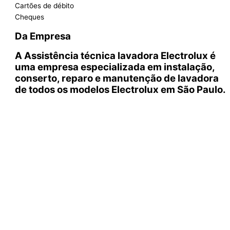
Cartões de débito
Cheques
Da Empresa
A Assistência técnica lavadora Electrolux é
uma empresa especializada em instalação,
conserto, reparo e manutenção de lavadora
de todos os modelos Electrolux em São Paulo.