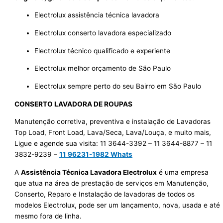
Electrolux assistência técnica lavadora
Electrolux conserto lavadora especializado
Electrolux técnico qualificado e experiente
Electrolux melhor orçamento de São Paulo
Electrolux sempre perto do seu Bairro em São Paulo
CONSERTO LAVADORA
DE ROUPAS
Manutenção corretiva, preventiva e instalação de Lavadoras
Top Load, Front Load, Lava/Seca, Lava/Louça, e muito mais,
Ligue e agende sua visita: 11 3644-3392 – 11 3644-8877 – 11
3832-9239 –
11 96231-1982 Whats
A
Assistência Técnica Lavadora Electrolux
é uma empresa
que atua na área de prestação de serviços em Manutenção,
Conserto, Reparo e Instalação de lavadoras de todos os
modelos Electrolux, pode ser um lançamento, nova, usada e até
mesmo fora de linha.