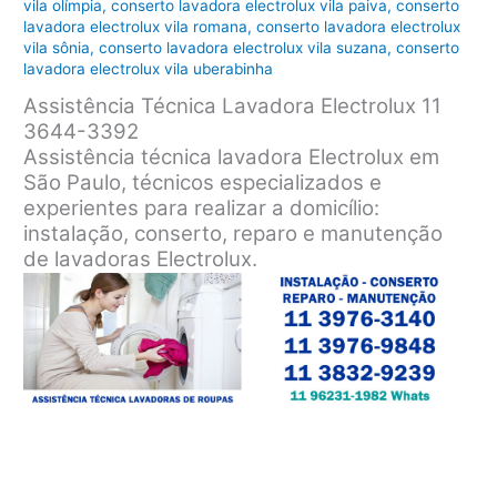
vila olímpia
,
conserto lavadora electrolux vila paiva
,
conserto
lavadora electrolux vila romana
,
conserto lavadora electrolux
vila sônia
,
conserto lavadora electrolux vila suzana
,
conserto
lavadora electrolux vila uberabinha
Assistência Técnica Lavadora Electrolux 11
3644-3392
Assistência técnica lavadora Electrolux em
São Paulo, técnicos especializados e
experientes para realizar a domicílio:
instalação, conserto, reparo e manutenção
de lavadoras Electrolux.