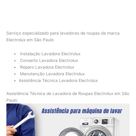
Serviço especializado para lavadoras de roupas da marca
Electrolux em São Paulo
Instalação Lavadora Electrolux
Conserto Lavadora Electrolux
Reparo Lavadora Electrolux
Manutenção Lavadora Electrolux
Assistência Técnica Lavadora Electrolux
Assistência Técnica de Lavadora de Roupas Electrolux em São
Paulo