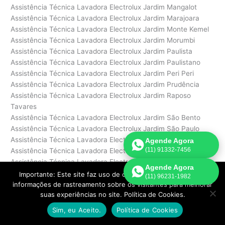
Assistência Técnica Lavadora Electrolux Jardim Mangalot
Assistência Técnica Lavadora Electrolux Jardim Marajoara
Assistência Técnica Lavadora Electrolux Jardim Monte Kemel
Assistência Técnica Lavadora Electrolux Jardim Morumbi
Assistência Técnica Lavadora Electrolux Jardim Paulista
Assistência Técnica Lavadora Electrolux Jardim Paulistano
Assistência Técnica Lavadora Electrolux Jardim Peri Peri
Assistência Técnica Lavadora Electrolux Jardim Prudência
Assistência Técnica Lavadora Electrolux Jardim Raposo
Tavares
Assistência Técnica Lavadora Electrolux Jardim São Bento
Assistência Técnica Lavadora Electrolux Jardim São Paulo
Assistência Técnica Lavadora Electrolux Jardim Vila Mariana
Agende Agora
(11) 91332-7456
Assistência Técnica Lavadora Electrolux Jardim Vitoria Regia
Assistência Técnica Lavadora Electrolux Jardins
Agende Agora
Assistência Técnica Lavadora Electrolux Lapa
Importante: Este site faz uso de cookies que podem conter
(11) 96231-1982
Assistência Técnica Lavadora Electrolux Lapa de Baixo
informações de rastreamento sobre os visitantes para melhorar
suas experiências no site. Política de Cookies.
Assistência Técnica Lavadora Electrolux Lauzane Paulista
Assistência Técnica Lavadora Electrolux Leopoldina
Sim, eu Aceito.
Política de Cookies
Assistência Técnica Lavadora Electrolux Liberdade