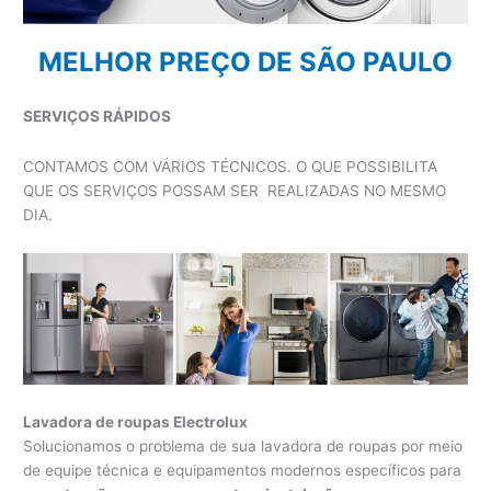
MELHOR PREÇO DE SÃO PAULO
SERVIÇOS RÁPIDOS
CONTAMOS COM VÁRIOS TÉCNICOS. O QUE POSSIBILITA
QUE OS SERVIÇOS POSSAM SER REALIZADAS NO MESMO
DIA.
Lavadora de roupas Electrolux
Solucionamos o problema de sua lavadora de roupas por meio
de equipe técnica e equipamentos modernos específicos para