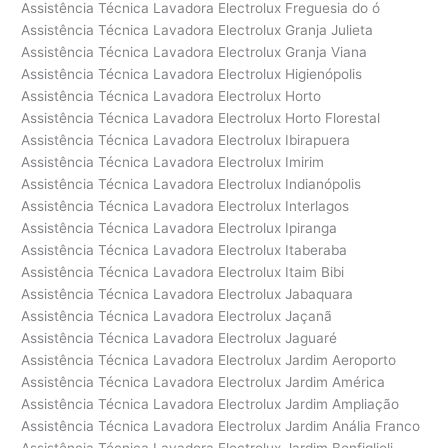
Assistência Técnica Lavadora Electrolux Freguesia do ó
Assistência Técnica Lavadora Electrolux Granja Julieta
Assistência Técnica Lavadora Electrolux Granja Viana
Assistência Técnica Lavadora Electrolux Higienópolis
Assistência Técnica Lavadora Electrolux Horto
Assistência Técnica Lavadora Electrolux Horto Florestal
Assistência Técnica Lavadora Electrolux Ibirapuera
Assistência Técnica Lavadora Electrolux Imirim
Assistência Técnica Lavadora Electrolux Indianópolis
Assistência Técnica Lavadora Electrolux Interlagos
Assistência Técnica Lavadora Electrolux Ipiranga
Assistência Técnica Lavadora Electrolux Itaberaba
Assistência Técnica Lavadora Electrolux Itaim Bibi
Assistência Técnica Lavadora Electrolux Jabaquara
Assistência Técnica Lavadora Electrolux Jaçanã
Assistência Técnica Lavadora Electrolux Jaguaré
Assistência Técnica Lavadora Electrolux Jardim Aeroporto
Assistência Técnica Lavadora Electrolux Jardim América
Assistência Técnica Lavadora Electrolux Jardim Ampliação
Assistência Técnica Lavadora Electrolux Jardim Anália Franco
Assistência Técnica Lavadora Electrolux Jardim Bonfiglioli