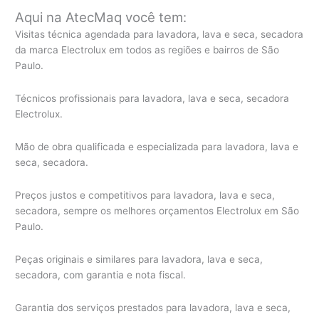
Aqui na AtecMaq você tem:
Visitas técnica agendada para lavadora, lava e seca, secadora
da marca Electrolux em todos as regiões e bairros de São
Paulo.
Técnicos profissionais para lavadora, lava e seca, secadora
Electrolux.
Mão de obra qualificada e especializada para lavadora, lava e
seca, secadora.
Preços justos e competitivos para lavadora, lava e seca,
secadora, sempre os melhores orçamentos Electrolux em São
Paulo.
Peças originais e similares para lavadora, lava e seca,
secadora, com garantia e nota fiscal.
Garantia dos serviços prestados para lavadora, lava e seca,