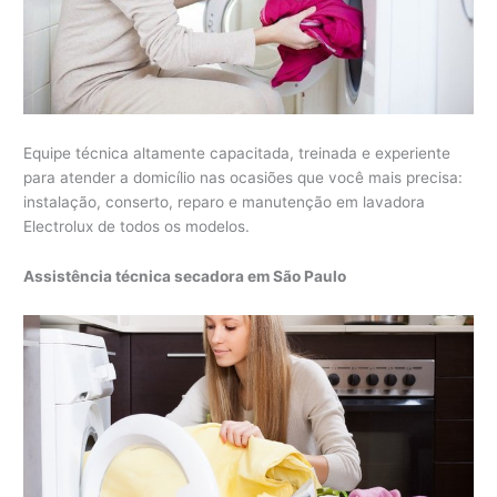
Equipe técnica altamente capacitada, treinada e experiente
para atender a domicílio nas ocasiões que você mais precisa:
instalação, conserto, reparo e manutenção em lavadora
Electrolux de todos os modelos.
Assistência técnica secadora em São Paulo