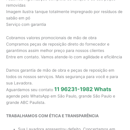
removidas
Imagem ilustra tanque totalmente impregnado por resíduos de
sabão em pó
Serviço com garantia
Cobramos valores promocionais de mão de obra
Compramos peças de reposição direto do fornecedor e
garantimos assim melhor preço para nossos clientes
Entre em contato. Vamos atende-lo com agilidade e eficiência
Damos garantia de mão de obra e peças de reposição em
todos os nossos serviços. Mais segurança para você e para
sua Lavadora.
11 96231-1982 Whats
Aguardamos seu contato
agende pelo WhatsApp em São Paulo, grande São Paulo e
grande ABC Paulista.
TRABALHAMOS COM ÉTICA E TRANSPARÊNCIA
Sua Lavadora apresentou defeito. Concertamos em