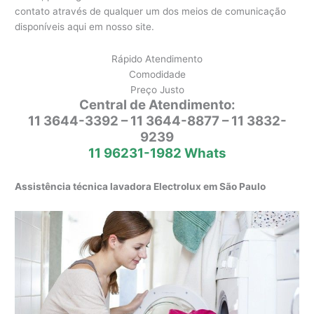
contato através de qualquer um dos meios de comunicação
disponíveis aqui em nosso site.
Rápido Atendimento
Comodidade
Preço Justo
Central de Atendimento:
11 3644-3392 – 11 3644-8877 – 11 3832-
9239
11 96231-1982 Whats
Assistência técnica lavadora Electrolux em São Paulo