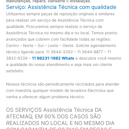
manutenção
,
reparo
,
conserto
e
instalação
.
Serviço: Assistência Técnica com qualidade
Utilizamos sempre peças de reposição originais e similares
para realizar um serviço de Assistência Técnica com
qualidade. Procuramos sempre realizar o serviço de
Assistência Técnica no mesmo dia e no local. Temos postos
avançados que cobrem com facilidade todas as regiões:
Centro – Norte – Sul – Leste – Oeste. Solicite agendamento
técnico ligando para:
11 3644-3392 – 11 3644-8877 – 11
3832-9239 –
11 96231-1982 Whats
e descubra você mesmo
a qualidade do nosso atendimento e seja mais um cliente
satisfeito.
Nossos técnicos são periodicamente reciclados para atender
com maestria qualquer modelo de lavadora Electrolux que
venha a oferecer algum problema técnico.
OS SERVIÇOS Assistência Técnica DA
ATECMAQ, EM 90% DOS CASOS SÃO
REALIZADOS NO LOCAL E NO MESMO DIA