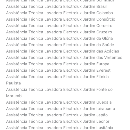
Assistência Técnica Lavadora Electrolux Jardim Brasil
Assistência Técnica Lavadora Electrolux Jardim Colombo
Assistência Técnica Lavadora Electrolux Jardim Consórcio
Assistência Técnica Lavadora Electrolux Jardim Cordeiro
Assistência Técnica Lavadora Electrolux Jardim Cruzeiro
Assistência Técnica Lavadora Electrolux Jardim da Glória
Assistência Técnica Lavadora Electrolux Jardim da Saúde
Assistência Técnica Lavadora Electrolux Jardim das Acácias
Assistência Técnica Lavadora Electrolux Jardim das Vertentes
Assistência Técnica Lavadora Electrolux Jardim Europa
Assistência Técnica Lavadora Electrolux Jardim Everest
Assistência Técnica Lavadora Electrolux Jardim Flórida
Paulista
Assistência Técnica Lavadora Electrolux Jardim Fonte do
Morumbi
Assistência Técnica Lavadora Electrolux Jardim Guedala
Assistência Técnica Lavadora Electrolux Jardim Ibirapuera
Assistência Técnica Lavadora Electrolux Jardim Japão
Assistência Técnica Lavadora Electrolux Jardim Leonor
Assistência Técnica Lavadora Electrolux Jardim Lusitânia