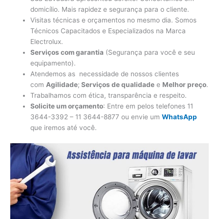
domicílio. Mais rapidez e segurança para o cliente.
Visitas técnicas e orçamentos no mesmo dia. Somos
Técnicos Capacitados e Especializados na Marca
Electrolux.
Serviços com garantia
(Segurança para você e seu
equipamento).
Atendemos as necessidade de nossos clientes
com
Agilidade
;
Serviços de qualidade
e
Melhor preço
.
Trabalhamos com ética, transparência e respeito.
Solicite um orçamento
: Entre em pelos telefones 11
3644-3392 – 11 3644-8877 ou envie um
WhatsApp
que iremos até você.