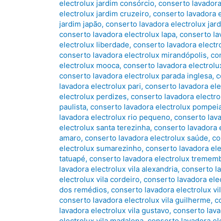
electrolux jardim consórcio
,
conserto lavadora
electrolux jardim cruzeiro
,
conserto lavadora 
jardim japão
,
conserto lavadora electrolux jar
conserto lavadora electrolux lapa
,
conserto la
electrolux liberdade
,
conserto lavadora electr
conserto lavadora electrolux mirandópolis
,
co
electrolux mooca
,
conserto lavadora electrol
conserto lavadora electrolux parada inglesa
,
c
lavadora electrolux pari
,
conserto lavadora el
electrolux perdizes
,
conserto lavadora electro
paulista
,
conserto lavadora electrolux pompei
lavadora electrolux rio pequeno
,
conserto lava
electrolux santa terezinha
,
conserto lavadora 
amaro
,
conserto lavadora electrolux saúde
,
co
electrolux sumarezinho
,
conserto lavadora el
tatuapé
,
conserto lavadora electrolux tremem
lavadora electrolux vila alexandria
,
conserto la
electrolux vila cordeiro
,
conserto lavadora elec
dos remédios
,
conserto lavadora electrolux vila
conserto lavadora electrolux vila guilherme
,
c
lavadora electrolux vila gustavo
,
conserto lava
electrolux vila madalena
,
conserto lavadora ele