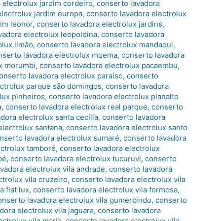
 electrolux jardim cordeiro
,
conserto lavadora
electrolux jardim europa
,
conserto lavadora electrolux
dim leonor
,
conserto lavadora electrolux jardins
,
vadora electrolux leopoldina
,
conserto lavadora
olux limão
,
conserto lavadora electrolux mandaqui
,
nserto lavadora electrolux moema
,
conserto lavadora
ux morumbi
,
conserto lavadora electrolux pacaembu
,
onserto lavadora electrolux paraíso
,
conserto
ectrolux parque são domingos
,
conserto lavadora
lux pinheiros
,
conserto lavadora electrolux planalto
a
,
conserto lavadora electrolux real parque
,
conserto
dora electrolux santa cecília
,
conserto lavadora
electrolux santana
,
conserto lavadora electrolux santo
nserto lavadora electrolux sumaré
,
conserto lavadora
ectrolux tamboré
,
conserto lavadora electrolux
bé
,
conserto lavadora electrolux tucuruvi
,
conserto
vadora electrolux vila andrade
,
conserto lavadora
trolux vila cruzeiro
,
conserto lavadora electrolux vila
 fiat lux
,
conserto lavadora electrolux vila formosa
,
onserto lavadora electrolux vila gumercindo
,
conserto
dora electrolux vila jaguara
,
conserto lavadora
ctrolux vila maria
,
conserto lavadora electrolux vila