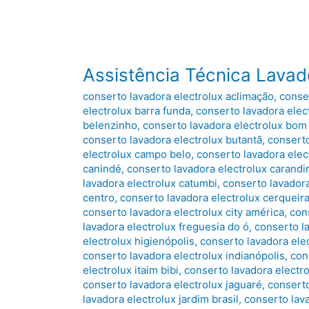
Assistência Técnica Lavad
conserto lavadora electrolux aclimação
,
conser
electrolux barra funda
,
conserto lavadora elect
belenzinho
,
conserto lavadora electrolux bom 
conserto lavadora electrolux butantã
,
conserto
electrolux campo belo
,
conserto lavadora elec
canindé
,
conserto lavadora electrolux carandi
lavadora electrolux catumbi
,
conserto lavadora
centro
,
conserto lavadora electrolux cerqueira
conserto lavadora electrolux city américa
,
con
lavadora electrolux freguesia do ó
,
conserto la
electrolux higienópolis
,
conserto lavadora elec
conserto lavadora electrolux indianópolis
,
con
electrolux itaim bibi
,
conserto lavadora electr
conserto lavadora electrolux jaguaré
,
conserto
lavadora electrolux jardim brasil
,
conserto lav