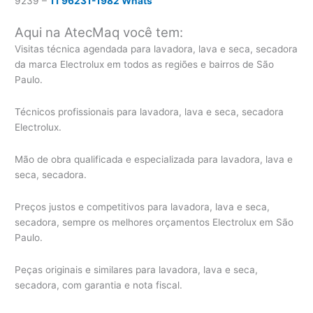
9239 –
11 96231-1982 Whats
Aqui na AtecMaq você tem:
Visitas técnica agendada para lavadora, lava e seca, secadora
da marca Electrolux em todos as regiões e bairros de São
Paulo.
Técnicos profissionais para lavadora, lava e seca, secadora
Electrolux.
Mão de obra qualificada e especializada para lavadora, lava e
seca, secadora.
Preços justos e competitivos para lavadora, lava e seca,
secadora, sempre os melhores orçamentos Electrolux em São
Paulo.
Peças originais e similares para lavadora, lava e seca,
secadora, com garantia e nota fiscal.