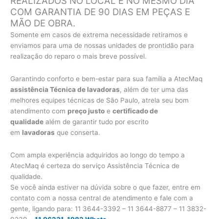
REALIZADOS NO LOCAL E NO MESMO DIA
COM GARANTIA DE 90 DIAS EM PEÇAS E
MÃO DE OBRA.
Somente em casos de extrema necessidade retiramos e
enviamos para uma de nossas unidades de prontidão para
realização do reparo o mais breve possível.
Garantindo conforto e bem-estar para sua família a AtecMaq
assistência Técnica de lavadoras
, além de ter uma das
melhores equipes técnicas de São Paulo, atrela seu bom
atendimento com
preço justo
e
certificado de
qualidade
além de garantir tudo por escrito
em
lavadoras
que conserta.
Com ampla experiência adquiridos ao longo do tempo a
AtecMaq é certeza do serviço Assistência Técnica de
qualidade.
Se você ainda estiver na dúvida sobre o que fazer, entre em
contato com a nossa central de atendimento e fale com a
gente, ligando para:
11 3644-3392 – 11 3644-8877 – 11 3832-