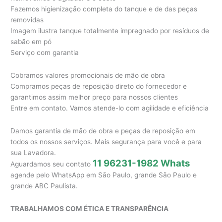
Fazemos higienização completa do tanque e de das peças
removidas
Imagem ilustra tanque totalmente impregnado por resíduos de
sabão em pó
Serviço com garantia
Cobramos valores promocionais de mão de obra
Compramos peças de reposição direto do fornecedor e
garantimos assim melhor preço para nossos clientes
Entre em contato. Vamos atende-lo com agilidade e eficiência
Damos garantia de mão de obra e peças de reposição em
todos os nossos serviços. Mais segurança para você e para
sua Lavadora.
11 96231-1982 Whats
Aguardamos seu contato
agende pelo WhatsApp em São Paulo, grande São Paulo e
grande ABC Paulista.
TRABALHAMOS COM ÉTICA E TRANSPARÊNCIA