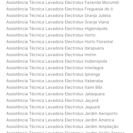
Assistência Técnica Lavadora Electrolux Fazenda Morumbi
Assistência Técnica Lavadora Electrolux Freguesia do ó
Assistência Técnica Lavadora Electrolux Granja Julieta
Assistência Técnica Lavadora Electrolux Granja Viana
Assistência Técnica Lavadora Electrolux Higienópolis
Assistência Técnica Lavadora Electrolux Horto
Assistência Técnica Lavadora Electrolux Horto Florestal
Assistência Técnica Lavadora Electrolux Ibirapuera
Assistência Técnica Lavadora Electrolux Imirim
Assistência Técnica Lavadora Electrolux Indianópolis
Assistência Técnica Lavadora Electrolux Interlagos
Assistência Técnica Lavadora Electrolux Ipiranga
Assistência Técnica Lavadora Electrolux Itaberaba
Assistência Técnica Lavadora Electrolux Itaim Bibi
Assistência Técnica Lavadora Electrolux Jabaquara
Assistência Técnica Lavadora Electrolux Jaçanã
Assistência Técnica Lavadora Electrolux Jaguaré
Assistência Técnica Lavadora Electrolux Jardim Aeroporto
Assistência Técnica Lavadora Electrolux Jardim América
Assistência Técnica Lavadora Electrolux Jardim Ampliação
Assistência Técnica Lavadora Electrolux Jardim Anália Franco