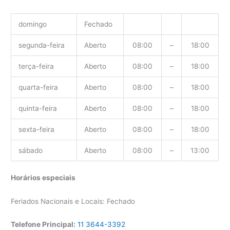
domingo
Fechado
segunda-feira
Aberto
08:00
–
18:00
terça-feira
Aberto
08:00
–
18:00
quarta-feira
Aberto
08:00
–
18:00
quinta-feira
Aberto
08:00
–
18:00
sexta-feira
Aberto
08:00
–
18:00
sábado
Aberto
08:00
–
13:00
Horários especiais
Feriados Nacionais e Locais: Fechado
Telefone Principal:
11 3644-3392