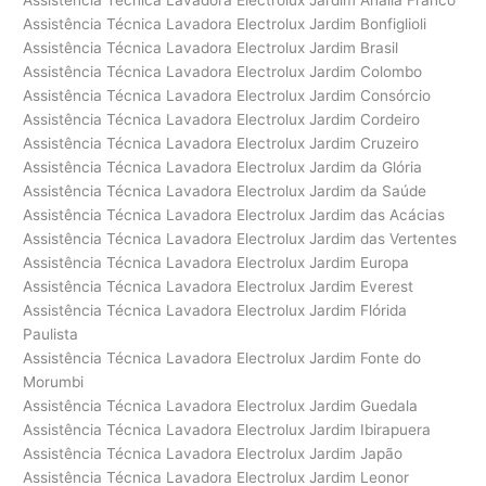
Assistência Técnica Lavadora Electrolux Jardim Bonfiglioli
Assistência Técnica Lavadora Electrolux Jardim Brasil
Assistência Técnica Lavadora Electrolux Jardim Colombo
Assistência Técnica Lavadora Electrolux Jardim Consórcio
Assistência Técnica Lavadora Electrolux Jardim Cordeiro
Assistência Técnica Lavadora Electrolux Jardim Cruzeiro
Assistência Técnica Lavadora Electrolux Jardim da Glória
Assistência Técnica Lavadora Electrolux Jardim da Saúde
Assistência Técnica Lavadora Electrolux Jardim das Acácias
Assistência Técnica Lavadora Electrolux Jardim das Vertentes
Assistência Técnica Lavadora Electrolux Jardim Europa
Assistência Técnica Lavadora Electrolux Jardim Everest
Assistência Técnica Lavadora Electrolux Jardim Flórida
Paulista
Assistência Técnica Lavadora Electrolux Jardim Fonte do
Morumbi
Assistência Técnica Lavadora Electrolux Jardim Guedala
Assistência Técnica Lavadora Electrolux Jardim Ibirapuera
Assistência Técnica Lavadora Electrolux Jardim Japão
Assistência Técnica Lavadora Electrolux Jardim Leonor