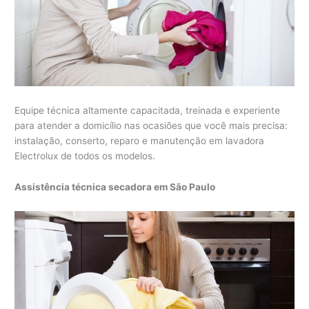
Equipe técnica altamente capacitada, treinada e experiente
para atender a domicílio nas ocasiões que você mais precisa:
instalação, conserto, reparo e manutenção em lavadora
Electrolux de todos os modelos.
Assistência técnica secadora em São Paulo