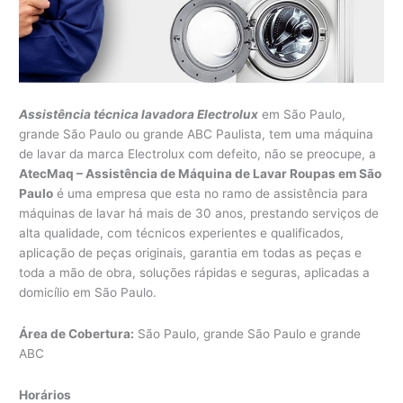
Assistência técnica lavadora Electrolux
em São Paulo,
grande São Paulo ou grande ABC Paulista, tem uma máquina
de lavar da marca Electrolux com defeito, não se preocupe, a
AtecMaq – Assistência de Máquina de Lavar Roupas em São
Paulo
é uma empresa que esta no ramo de assistência para
máquinas de lavar há mais de 30 anos, prestando serviços de
alta qualidade, com técnicos experientes e qualificados,
aplicação de peças originais, garantia em todas as peças e
toda a mão de obra, soluções rápidas e seguras, aplicadas a
domicílio em São Paulo.
Área de Cobertura:
São Paulo, grande São Paulo e grande
ABC
Horários