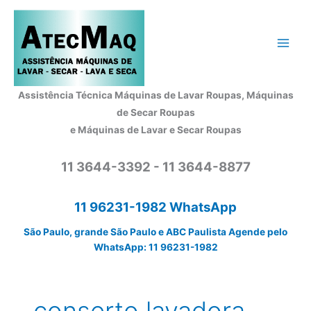
Ir
para
o
conteúdo
Assistência Técnica Máquinas de Lavar Roupas, Máquinas
de Secar Roupas
e Máquinas de Lavar e Secar Roupas
11 3644-3392 - 11 3644-8877
11 96231-1982 WhatsApp
São Paulo, grande São Paulo e ABC Paulista Agende pelo
WhatsApp: 11 96231-1982