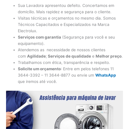
Sua Lavadora apresentou defeito. Concertamos em
domicílio. Mais rapidez e segurança para o cliente.
Visitas técnicas e orçamentos no mesmo dia. Somos
Técnicos Capacitados e Especializados na Marca
Electrolux.
Serviços com garantia
(Segurança para você e seu
equipamento).
Atendemos as necessidade de nossos clientes
com
Agilidade
;
Serviços de qualidade
e
Melhor preço
.
Trabalhamos com ética, transparência e respeito.
Solicite um orçamento
: Entre em pelos telefones 11
3644-3392 – 11 3644-8877 ou envie um
WhatsApp
que iremos até você.