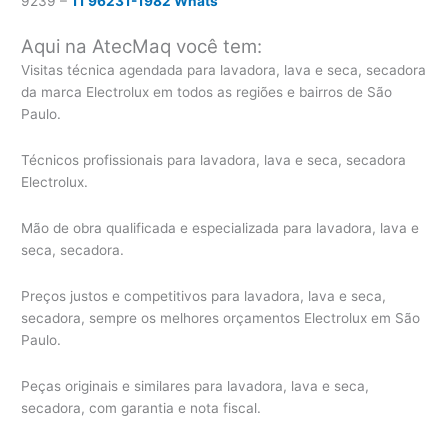
9239 –
11 96231-1982 Whats
Aqui na AtecMaq você tem:
Visitas técnica agendada para lavadora, lava e seca, secadora
da marca Electrolux em todos as regiões e bairros de São
Paulo.
Técnicos profissionais para lavadora, lava e seca, secadora
Electrolux.
Mão de obra qualificada e especializada para lavadora, lava e
seca, secadora.
Preços justos e competitivos para lavadora, lava e seca,
secadora, sempre os melhores orçamentos Electrolux em São
Paulo.
Peças originais e similares para lavadora, lava e seca,
secadora, com garantia e nota fiscal.