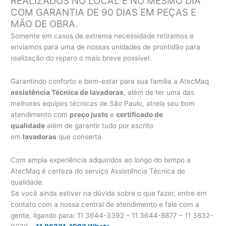
REALIZADOS NO LOCAL E NO MESMO DIA
COM GARANTIA DE 90 DIAS EM PEÇAS E
MÃO DE OBRA.
Somente em casos de extrema necessidade retiramos e
enviamos para uma de nossas unidades de prontidão para
realização do reparo o mais breve possível.
Garantindo conforto e bem-estar para sua família a AtecMaq
assistência Técnica de lavadoras
, além de ter uma das
melhores equipes técnicas de São Paulo, atrela seu bom
atendimento com
preço justo
e
certificado de
qualidade
além de garantir tudo por escrito
em
lavadoras
que conserta.
Com ampla experiência adquiridos ao longo do tempo a
AtecMaq é certeza do serviço Assistência Técnica de
qualidade.
Se você ainda estiver na dúvida sobre o que fazer, entre em
contato com a nossa central de atendimento e fale com a
gente, ligando para:
11 3644-3392 – 11 3644-8877 – 11 3832-