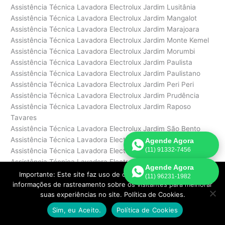
Assistência Técnica Lavadora Electrolux Jardim Lusitânia
Assistência Técnica Lavadora Electrolux Jardim Mangalot
Assistência Técnica Lavadora Electrolux Jardim Marajoara
Assistência Técnica Lavadora Electrolux Jardim Monte Kemel
Assistência Técnica Lavadora Electrolux Jardim Morumbi
Assistência Técnica Lavadora Electrolux Jardim Paulista
Assistência Técnica Lavadora Electrolux Jardim Paulistano
Assistência Técnica Lavadora Electrolux Jardim Peri Peri
Assistência Técnica Lavadora Electrolux Jardim Prudência
Assistência Técnica Lavadora Electrolux Jardim Raposo
Tavares
Assistência Técnica Lavadora Electrolux Jardim São Bento
Assistência Técnica Lavadora Electrolux Jardim São Paulo
Agende Agora
(11) 91332-7456
Assistência Técnica Lavadora Electrolux Jardim Vila Mariana
Assistência Técnica Lavadora Electrolux Jardim Vitoria Regia
Agende Agora
Assistência Técnica Lavadora Electrolux Jardins
Importante: Este site faz uso de cookies que podem conter
(11) 96231-1982
Assistência Técnica Lavadora Electrolux Lapa
informações de rastreamento sobre os visitantes para melhorar
suas experiências no site. Política de Cookies.
Assistência Técnica Lavadora Electrolux Lapa de Baixo
Assistência Técnica Lavadora Electrolux Lauzane Paulista
Sim, eu Aceito.
Política de Cookies
Assistência Técnica Lavadora Electrolux Leopoldina