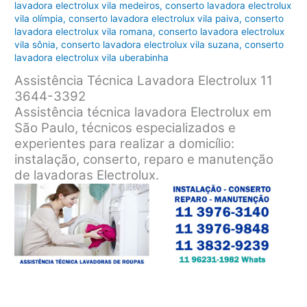
lavadora electrolux vila medeiros
,
conserto lavadora electrolux
vila olímpia
,
conserto lavadora electrolux vila paiva
,
conserto
lavadora electrolux vila romana
,
conserto lavadora electrolux
vila sônia
,
conserto lavadora electrolux vila suzana
,
conserto
lavadora electrolux vila uberabinha
Assistência Técnica Lavadora Electrolux 11
3644-3392
Assistência técnica lavadora Electrolux em
São Paulo, técnicos especializados e
experientes para realizar a domicílio:
instalação, conserto, reparo e manutenção
de lavadoras Electrolux.