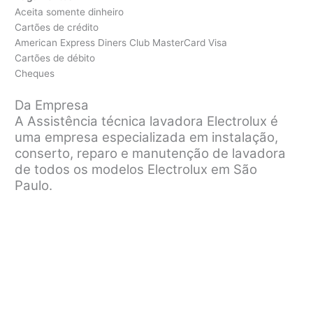
Aceita somente dinheiro
Cartões de crédito
American Express Diners Club MasterCard Visa
Cartões de débito
Cheques
Da Empresa
A Assistência técnica lavadora Electrolux é
uma empresa especializada em instalação,
conserto, reparo e manutenção de lavadora
de todos os modelos Electrolux em São
Paulo.