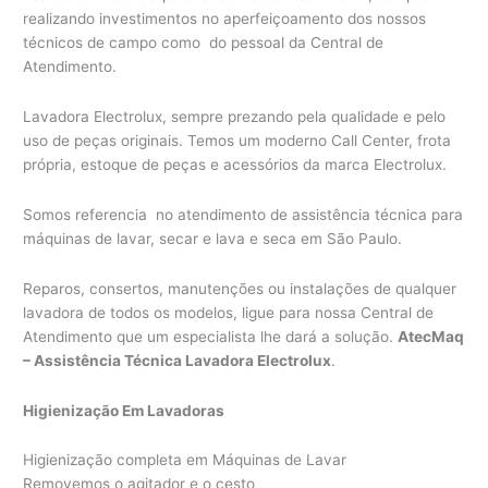
realizando investimentos no aperfeiçoamento dos nossos
técnicos de campo como do pessoal da Central de
Atendimento.
Lavadora Electrolux, sempre prezando pela qualidade e pelo
uso de peças originais. Temos um moderno Call Center, frota
própria, estoque de peças e acessórios da marca Electrolux.
Somos referencia no atendimento de assistência técnica para
máquinas de lavar, secar e lava e seca em São Paulo.
Reparos, consertos, manutenções ou instalações de qualquer
lavadora de todos os modelos, ligue para nossa Central de
Atendimento que um especialista lhe dará a solução.
AtecMaq
– Assistência Técnica Lavadora Electrolux
.
Higienização Em Lavadoras
Higienização completa em Máquinas de Lavar
Removemos o agitador e o cesto