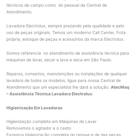
técnicos de campo como do pessoal da Central de
Atendimento.
Lavadora Electrolux, sempre prezando pela qualidade e pelo
uso de peças originais. Temos um moderno Call Center, frota
própria, estoque de peças e acessórios da marca Electrolux.
Somos referencia no atendimento de assistência técnica para
máquinas de lavar, secar e lava e seca em São Paulo.
Reparos, consertos, manutenções ou instalações de qualquer
lavadora de todos os modelos, ligue para nossa Central de
Atendimento que um especialista lhe dará a solução.
AtecMaq
– Assistência Técnica Lavadora Electrolux
.
Higienização Em Lavadoras
Higienização completa em Máquinas de Lavar
Removemos o agitador e o cesto
Fazemos higienização completa do tanque e de das peças