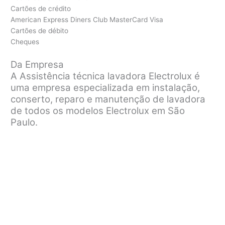
Cartões de crédito
American Express Diners Club MasterCard Visa
Cartões de débito
Cheques
Da Empresa
A Assistência técnica lavadora Electrolux é
uma empresa especializada em instalação,
conserto, reparo e manutenção de lavadora
de todos os modelos Electrolux em São
Paulo.