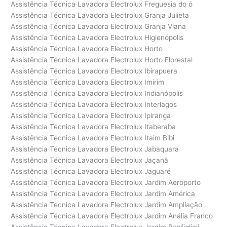
Assistência Técnica Lavadora Electrolux Freguesia do ó
Assistência Técnica Lavadora Electrolux Granja Julieta
Assistência Técnica Lavadora Electrolux Granja Viana
Assistência Técnica Lavadora Electrolux Higienópolis
Assistência Técnica Lavadora Electrolux Horto
Assistência Técnica Lavadora Electrolux Horto Florestal
Assistência Técnica Lavadora Electrolux Ibirapuera
Assistência Técnica Lavadora Electrolux Imirim
Assistência Técnica Lavadora Electrolux Indianópolis
Assistência Técnica Lavadora Electrolux Interlagos
Assistência Técnica Lavadora Electrolux Ipiranga
Assistência Técnica Lavadora Electrolux Itaberaba
Assistência Técnica Lavadora Electrolux Itaim Bibi
Assistência Técnica Lavadora Electrolux Jabaquara
Assistência Técnica Lavadora Electrolux Jaçanã
Assistência Técnica Lavadora Electrolux Jaguaré
Assistência Técnica Lavadora Electrolux Jardim Aeroporto
Assistência Técnica Lavadora Electrolux Jardim América
Assistência Técnica Lavadora Electrolux Jardim Ampliação
Assistência Técnica Lavadora Electrolux Jardim Anália Franco
Assistência Técnica Lavadora Electrolux Jardim Bonfiglioli