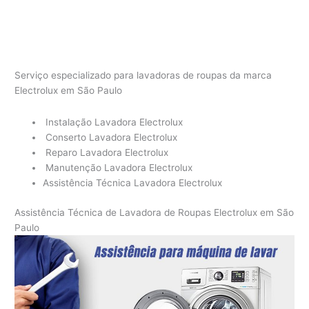
Serviço especializado para lavadoras de roupas da marca
Electrolux em São Paulo
Instalação Lavadora Electrolux
Conserto Lavadora Electrolux
Reparo Lavadora Electrolux
Manutenção Lavadora Electrolux
Assistência Técnica Lavadora Electrolux
Assistência Técnica de Lavadora de Roupas Electrolux em São
Paulo