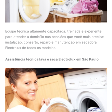
Equipe técnica altamente capacitada, treinada e experiente
para atender a domicílio nas ocasiões que você mais precisa:
instalação, conserto, reparo e manutenção em secadora
Electrolux de todos os modelos.
Assistência técnica lava e seca Electrolux em São Paulo