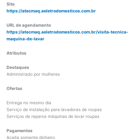
Site
https://atecmaq.aeletrodomesticos.com.br
URL de agendamento
https://atecmaq.aeletrodomesticos.com.br/visita-tecnica-
maquina-de-lavar
Atributos
Destaques
Administrado por mulheres
Ofertas
Entrega no mesmo dia
Serviço de instalação para lavadoras de roupas
Serviços de reparos máquinas de lavar roupas
Pagamentos
Aceita somente dinheiro