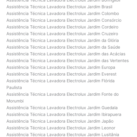
Assistência Técnica Lavadora Electrolux Jardim Brasil
Assistência Técnica Lavadora Electrolux Jardim Colombo
Assistência Técnica Lavadora Electrolux Jardim Consórcio
Assistência Técnica Lavadora Electrolux Jardim Cordeiro
Assistência Técnica Lavadora Electrolux Jardim Cruzeiro
Assistência Técnica Lavadora Electrolux Jardim da Glória
Assistência Técnica Lavadora Electrolux Jardim da Saúde
Assistência Técnica Lavadora Electrolux Jardim das Acácias
Assistência Técnica Lavadora Electrolux Jardim das Vertentes
Assistência Técnica Lavadora Electrolux Jardim Europa
Assistência Técnica Lavadora Electrolux Jardim Everest
Assistência Técnica Lavadora Electrolux Jardim Flórida
Paulista
Assistência Técnica Lavadora Electrolux Jardim Fonte do
Morumbi
Assistência Técnica Lavadora Electrolux Jardim Guedala
Assistência Técnica Lavadora Electrolux Jardim Ibirapuera
Assistência Técnica Lavadora Electrolux Jardim Japão
Assistência Técnica Lavadora Electrolux Jardim Leonor
Assistência Técnica Lavadora Electrolux Jardim Lusitânia