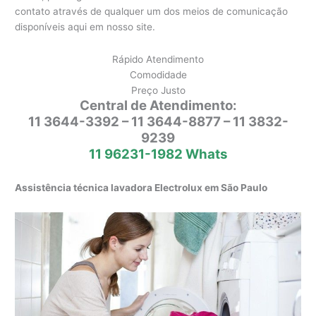
contato através de qualquer um dos meios de comunicação
disponíveis aqui em nosso site.
Rápido Atendimento
Comodidade
Preço Justo
Central de Atendimento:
11 3644-3392 – 11 3644-8877 – 11 3832-
9239
11 96231-1982 Whats
Assistência técnica lavadora Electrolux em São Paulo