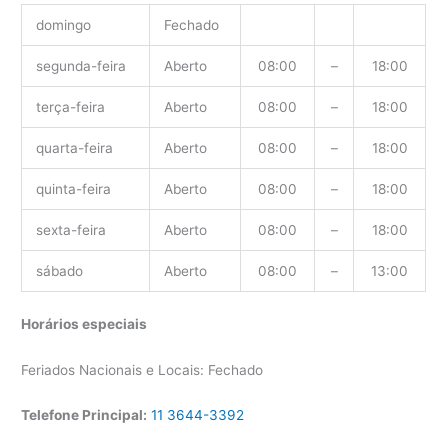
domingo
Fechado
segunda-feira
Aberto
08:00
–
18:00
terça-feira
Aberto
08:00
–
18:00
quarta-feira
Aberto
08:00
–
18:00
quinta-feira
Aberto
08:00
–
18:00
sexta-feira
Aberto
08:00
–
18:00
sábado
Aberto
08:00
–
13:00
Horários especiais
Feriados Nacionais e Locais: Fechado
Telefone Principal:
11 3644-3392