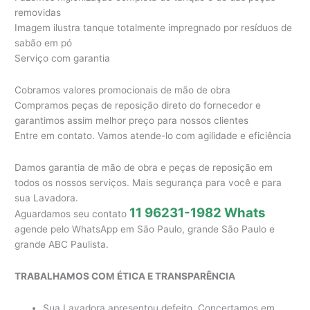
removidas
Imagem ilustra tanque totalmente impregnado por resíduos de
sabão em pó
Serviço com garantia
Cobramos valores promocionais de mão de obra
Compramos peças de reposição direto do fornecedor e
garantimos assim melhor preço para nossos clientes
Entre em contato. Vamos atende-lo com agilidade e eficiência
Damos garantia de mão de obra e peças de reposição em
todos os nossos serviços. Mais segurança para você e para
sua Lavadora.
11 96231-1982 Whats
Aguardamos seu contato
agende pelo WhatsApp em São Paulo, grande São Paulo e
grande ABC Paulista.
TRABALHAMOS COM ÉTICA E TRANSPARÊNCIA
Sua Lavadora apresentou defeito. Concertamos em