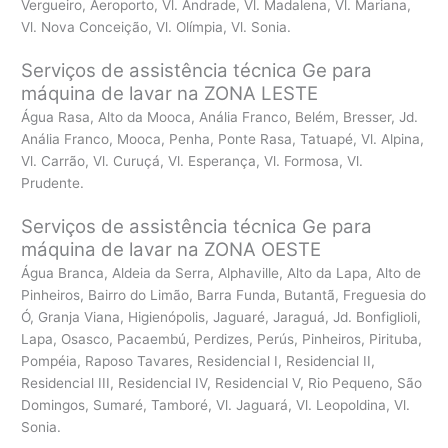
Vergueiro, Aeroporto, Vl. Andrade, Vl. Madalena, Vl. Mariana,
Vl. Nova Conceição, Vl. Olímpia, Vl. Sonia.
Serviços de assistência técnica Ge para
máquina de lavar na ZONA LESTE
Água Rasa, Alto da Mooca, Anália Franco, Belém, Bresser, Jd.
Anália Franco, Mooca, Penha, Ponte Rasa, Tatuapé, Vl. Alpina,
Vl. Carrão, Vl. Curuçá, Vl. Esperança, Vl. Formosa, Vl.
Prudente.
Serviços de assistência técnica Ge para
máquina de lavar na ZONA OESTE
Água Branca, Aldeia da Serra, Alphaville, Alto da Lapa, Alto de
Pinheiros, Bairro do Limão, Barra Funda, Butantã, Freguesia do
Ó, Granja Viana, Higienópolis, Jaguaré, Jaraguá, Jd. Bonfiglioli,
Lapa, Osasco, Pacaembú, Perdizes, Perús, Pinheiros, Pirituba,
Pompéia, Raposo Tavares, Residencial I, Residencial II,
Residencial III, Residencial IV, Residencial V, Rio Pequeno, São
Domingos, Sumaré, Tamboré, Vl. Jaguará, Vl. Leopoldina, Vl.
Sonia.