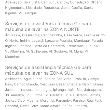
Aclimação, Bela Vista, Cambuci, Centro, Consolação, Glicério,
Higienópolis, Liberdade, República, Santa Cecília, Santa
Ifigênia, Vl. Buarque.
Serviços de assistência técnica Ge para
máquina de lavar na ZONA NORTE
Água Fria, Brasilândia, Cachoeirinha, Casa Verde, Freguesia do
Ó, Horto, Imirim, Jaçanã, Lauzane Paulista, Mandaqui, Parada
Inglesa, Santana, Serra da Cantareira, Tremembé, Tucuruvi,
Vl. Albertina, Vl. Guilherme, Vl. Gustavo, Vl. Maria, Vl.
Medeiros.
Serviços de assistência técnica Ge para
máquina de lavar na ZONA SUL
Aclimação, Água Funda, Alto da Boa Vista, Brooklin, Campo
Belo, Campo Grande, Cerqueira César, Chácara Klabin, Granja
Julieta, Ibirapuera, Interlagos, Ipiranga, Itaim Bibi, Jabaquara,
Jd. América, Jd. Europa, Jd. Paulista, Jd. Paulistano, Jardins,
Jockey Club, Moema, Morumbi, Panamby, Paraíso, Real Park,
Sacomã, Santa Cruz, Santo Amaro, Saúde, Socorro,