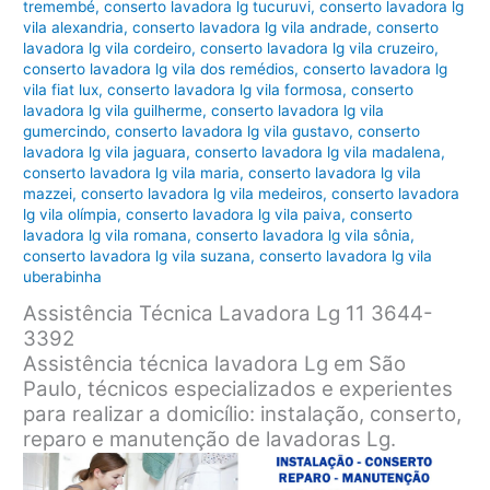
tremembé
,
conserto lavadora lg tucuruvi
,
conserto lavadora lg
vila alexandria
,
conserto lavadora lg vila andrade
,
conserto
lavadora lg vila cordeiro
,
conserto lavadora lg vila cruzeiro
,
conserto lavadora lg vila dos remédios
,
conserto lavadora lg
vila fiat lux
,
conserto lavadora lg vila formosa
,
conserto
lavadora lg vila guilherme
,
conserto lavadora lg vila
gumercindo
,
conserto lavadora lg vila gustavo
,
conserto
lavadora lg vila jaguara
,
conserto lavadora lg vila madalena
,
conserto lavadora lg vila maria
,
conserto lavadora lg vila
mazzei
,
conserto lavadora lg vila medeiros
,
conserto lavadora
lg vila olímpia
,
conserto lavadora lg vila paiva
,
conserto
lavadora lg vila romana
,
conserto lavadora lg vila sônia
,
conserto lavadora lg vila suzana
,
conserto lavadora lg vila
uberabinha
Assistência Técnica Lavadora Lg 11 3644-
3392
Assistência técnica lavadora Lg em São
Paulo, técnicos especializados e experientes
para realizar a domicílio: instalação, conserto,
reparo e manutenção de lavadoras Lg.