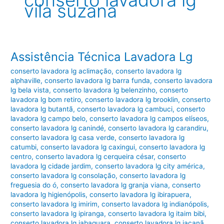
conserto lavadora lg
vila suzana
Assistência Técnica Lavadora Lg
conserto lavadora lg aclimação
,
conserto lavadora lg
alphaville
,
conserto lavadora lg barra funda
,
conserto lavadora
lg bela vista
,
conserto lavadora lg belenzinho
,
conserto
lavadora lg bom retiro
,
conserto lavadora lg brooklin
,
conserto
lavadora lg butantã
,
conserto lavadora lg cambuci
,
conserto
lavadora lg campo belo
,
conserto lavadora lg campos elíseos
,
conserto lavadora lg canindé
,
conserto lavadora lg carandiru
,
conserto lavadora lg casa verde
,
conserto lavadora lg
catumbi
,
conserto lavadora lg caxingui
,
conserto lavadora lg
centro
,
conserto lavadora lg cerqueira césar
,
conserto
lavadora lg cidade jardim
,
conserto lavadora lg city américa
,
conserto lavadora lg consolação
,
conserto lavadora lg
freguesia do ó
,
conserto lavadora lg granja viana
,
conserto
lavadora lg higienópolis
,
conserto lavadora lg ibirapuera
,
conserto lavadora lg imirim
,
conserto lavadora lg indianópolis
,
conserto lavadora lg ipiranga
,
conserto lavadora lg itaim bibi
,
conserto lavadora lg jabaquara
,
conserto lavadora lg jaçanã
,