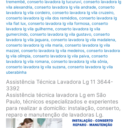
tremembé
,
conserto lavadora lg tucuruvi
,
conserto lavadora lg
vila alexandria
,
conserto lavadora lg vila andrade
,
conserto
lavadora lg vila cordeiro
,
conserto lavadora lg vila cruzeiro
,
conserto lavadora lg vila dos remédios
,
conserto lavadora lg
vila fiat lux
,
conserto lavadora lg vila formosa
,
conserto
lavadora lg vila guilherme
,
conserto lavadora lg vila
gumercindo
,
conserto lavadora lg vila gustavo
,
conserto
lavadora lg vila jaguara
,
conserto lavadora lg vila madalena
,
conserto lavadora lg vila maria
,
conserto lavadora lg vila
mazzei
,
conserto lavadora lg vila medeiros
,
conserto lavadora
lg vila olímpia
,
conserto lavadora lg vila paiva
,
conserto
lavadora lg vila romana
,
conserto lavadora lg vila sônia
,
conserto lavadora lg vila suzana
,
conserto lavadora lg vila
uberabinha
Assistência Técnica Lavadora Lg 11 3644-
3392
Assistência técnica lavadora Lg em São
Paulo, técnicos especializados e experientes
para realizar a domicílio: instalação, conserto,
reparo e manutenção de lavadoras Lg.