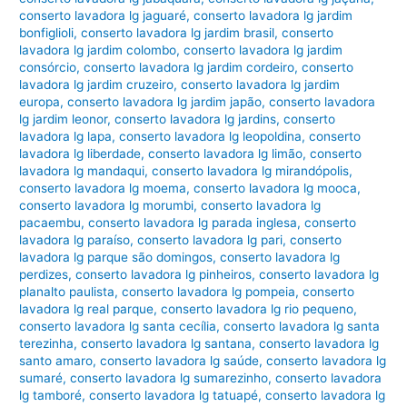
conserto lavadora lg jaguaré
,
conserto lavadora lg jardim
bonfiglioli
,
conserto lavadora lg jardim brasil
,
conserto
lavadora lg jardim colombo
,
conserto lavadora lg jardim
consórcio
,
conserto lavadora lg jardim cordeiro
,
conserto
lavadora lg jardim cruzeiro
,
conserto lavadora lg jardim
europa
,
conserto lavadora lg jardim japão
,
conserto lavadora
lg jardim leonor
,
conserto lavadora lg jardins
,
conserto
lavadora lg lapa
,
conserto lavadora lg leopoldina
,
conserto
lavadora lg liberdade
,
conserto lavadora lg limão
,
conserto
lavadora lg mandaqui
,
conserto lavadora lg mirandópolis
,
conserto lavadora lg moema
,
conserto lavadora lg mooca
,
conserto lavadora lg morumbi
,
conserto lavadora lg
pacaembu
,
conserto lavadora lg parada inglesa
,
conserto
lavadora lg paraíso
,
conserto lavadora lg pari
,
conserto
lavadora lg parque são domingos
,
conserto lavadora lg
perdizes
,
conserto lavadora lg pinheiros
,
conserto lavadora lg
planalto paulista
,
conserto lavadora lg pompeia
,
conserto
lavadora lg real parque
,
conserto lavadora lg rio pequeno
,
conserto lavadora lg santa cecília
,
conserto lavadora lg santa
terezinha
,
conserto lavadora lg santana
,
conserto lavadora lg
santo amaro
,
conserto lavadora lg saúde
,
conserto lavadora lg
sumaré
,
conserto lavadora lg sumarezinho
,
conserto lavadora
lg tamboré
,
conserto lavadora lg tatuapé
,
conserto lavadora lg