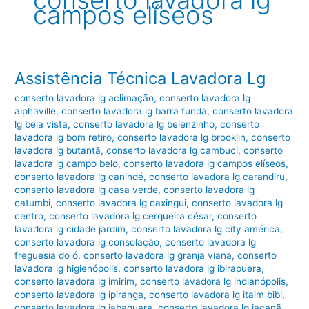
conserto lavadora lg
campos elíseos
Assistência Técnica Lavadora Lg
conserto lavadora lg aclimação
,
conserto lavadora lg
alphaville
,
conserto lavadora lg barra funda
,
conserto lavadora
lg bela vista
,
conserto lavadora lg belenzinho
,
conserto
lavadora lg bom retiro
,
conserto lavadora lg brooklin
,
conserto
lavadora lg butantã
,
conserto lavadora lg cambuci
,
conserto
lavadora lg campo belo
,
conserto lavadora lg campos elíseos
,
conserto lavadora lg canindé
,
conserto lavadora lg carandiru
,
conserto lavadora lg casa verde
,
conserto lavadora lg
catumbi
,
conserto lavadora lg caxingui
,
conserto lavadora lg
centro
,
conserto lavadora lg cerqueira césar
,
conserto
lavadora lg cidade jardim
,
conserto lavadora lg city américa
,
conserto lavadora lg consolação
,
conserto lavadora lg
freguesia do ó
,
conserto lavadora lg granja viana
,
conserto
lavadora lg higienópolis
,
conserto lavadora lg ibirapuera
,
conserto lavadora lg imirim
,
conserto lavadora lg indianópolis
,
conserto lavadora lg ipiranga
,
conserto lavadora lg itaim bibi
,
conserto lavadora lg jabaquara
,
conserto lavadora lg jaçanã
,