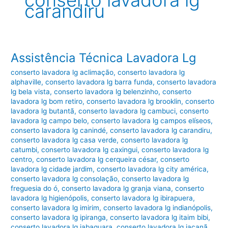
conserto lavadora lg
carandiru
Assistência Técnica Lavadora Lg
conserto lavadora lg aclimação
,
conserto lavadora lg
alphaville
,
conserto lavadora lg barra funda
,
conserto lavadora
lg bela vista
,
conserto lavadora lg belenzinho
,
conserto
lavadora lg bom retiro
,
conserto lavadora lg brooklin
,
conserto
lavadora lg butantã
,
conserto lavadora lg cambuci
,
conserto
lavadora lg campo belo
,
conserto lavadora lg campos elíseos
,
conserto lavadora lg canindé
,
conserto lavadora lg carandiru
,
conserto lavadora lg casa verde
,
conserto lavadora lg
catumbi
,
conserto lavadora lg caxingui
,
conserto lavadora lg
centro
,
conserto lavadora lg cerqueira césar
,
conserto
lavadora lg cidade jardim
,
conserto lavadora lg city américa
,
conserto lavadora lg consolação
,
conserto lavadora lg
freguesia do ó
,
conserto lavadora lg granja viana
,
conserto
lavadora lg higienópolis
,
conserto lavadora lg ibirapuera
,
conserto lavadora lg imirim
,
conserto lavadora lg indianópolis
,
conserto lavadora lg ipiranga
,
conserto lavadora lg itaim bibi
,
conserto lavadora lg jabaquara
,
conserto lavadora lg jaçanã
,