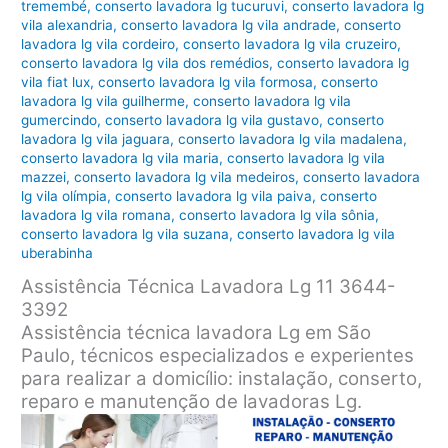
tremembé
,
conserto lavadora lg tucuruvi
,
conserto lavadora lg
vila alexandria
,
conserto lavadora lg vila andrade
,
conserto
lavadora lg vila cordeiro
,
conserto lavadora lg vila cruzeiro
,
conserto lavadora lg vila dos remédios
,
conserto lavadora lg
vila fiat lux
,
conserto lavadora lg vila formosa
,
conserto
lavadora lg vila guilherme
,
conserto lavadora lg vila
gumercindo
,
conserto lavadora lg vila gustavo
,
conserto
lavadora lg vila jaguara
,
conserto lavadora lg vila madalena
,
conserto lavadora lg vila maria
,
conserto lavadora lg vila
mazzei
,
conserto lavadora lg vila medeiros
,
conserto lavadora
lg vila olímpia
,
conserto lavadora lg vila paiva
,
conserto
lavadora lg vila romana
,
conserto lavadora lg vila sônia
,
conserto lavadora lg vila suzana
,
conserto lavadora lg vila
uberabinha
Assistência Técnica Lavadora Lg 11 3644-
3392
Assistência técnica lavadora Lg em São
Paulo, técnicos especializados e experientes
para realizar a domicílio: instalação, conserto,
reparo e manutenção de lavadoras Lg.