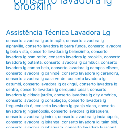
conserto lavadora lg
brooklin
Assistência Técnica Lavadora Lg
conserto lavadora lg aclimação
,
conserto lavadora lg
alphaville
,
conserto lavadora lg barra funda
,
conserto lavadora
lg bela vista
,
conserto lavadora lg belenzinho
,
conserto
lavadora lg bom retiro
,
conserto lavadora lg brooklin
,
conserto
lavadora lg butantã
,
conserto lavadora lg cambuci
,
conserto
lavadora lg campo belo
,
conserto lavadora lg campos elíseos
,
conserto lavadora lg canindé
,
conserto lavadora lg carandiru
,
conserto lavadora lg casa verde
,
conserto lavadora lg
catumbi
,
conserto lavadora lg caxingui
,
conserto lavadora lg
centro
,
conserto lavadora lg cerqueira césar
,
conserto
lavadora lg cidade jardim
,
conserto lavadora lg city américa
,
conserto lavadora lg consolação
,
conserto lavadora lg
freguesia do ó
,
conserto lavadora lg granja viana
,
conserto
lavadora lg higienópolis
,
conserto lavadora lg ibirapuera
,
conserto lavadora lg imirim
,
conserto lavadora lg indianópolis
,
conserto lavadora lg ipiranga
,
conserto lavadora lg itaim bibi
,
conserto lavadora lg jabaquara
,
conserto lavadora lg jaçanã
,