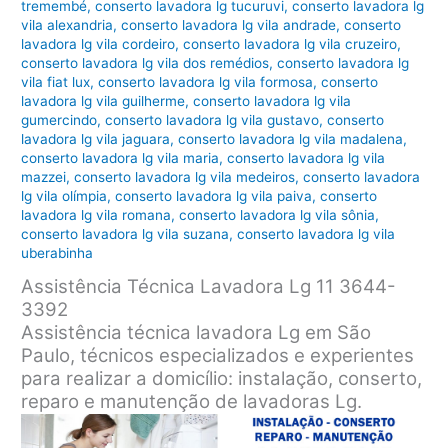
tremembé
,
conserto lavadora lg tucuruvi
,
conserto lavadora lg
vila alexandria
,
conserto lavadora lg vila andrade
,
conserto
lavadora lg vila cordeiro
,
conserto lavadora lg vila cruzeiro
,
conserto lavadora lg vila dos remédios
,
conserto lavadora lg
vila fiat lux
,
conserto lavadora lg vila formosa
,
conserto
lavadora lg vila guilherme
,
conserto lavadora lg vila
gumercindo
,
conserto lavadora lg vila gustavo
,
conserto
lavadora lg vila jaguara
,
conserto lavadora lg vila madalena
,
conserto lavadora lg vila maria
,
conserto lavadora lg vila
mazzei
,
conserto lavadora lg vila medeiros
,
conserto lavadora
lg vila olímpia
,
conserto lavadora lg vila paiva
,
conserto
lavadora lg vila romana
,
conserto lavadora lg vila sônia
,
conserto lavadora lg vila suzana
,
conserto lavadora lg vila
uberabinha
Assistência Técnica Lavadora Lg 11 3644-
3392
Assistência técnica lavadora Lg em São
Paulo, técnicos especializados e experientes
para realizar a domicílio: instalação, conserto,
reparo e manutenção de lavadoras Lg.