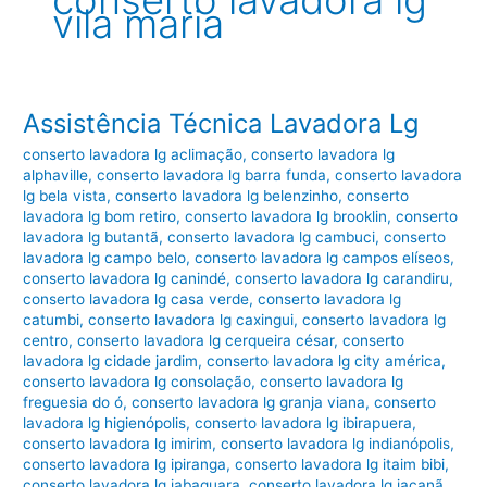
conserto lavadora lg
vila maria
Assistência Técnica Lavadora Lg
conserto lavadora lg aclimação
,
conserto lavadora lg
alphaville
,
conserto lavadora lg barra funda
,
conserto lavadora
lg bela vista
,
conserto lavadora lg belenzinho
,
conserto
lavadora lg bom retiro
,
conserto lavadora lg brooklin
,
conserto
lavadora lg butantã
,
conserto lavadora lg cambuci
,
conserto
lavadora lg campo belo
,
conserto lavadora lg campos elíseos
,
conserto lavadora lg canindé
,
conserto lavadora lg carandiru
,
conserto lavadora lg casa verde
,
conserto lavadora lg
catumbi
,
conserto lavadora lg caxingui
,
conserto lavadora lg
centro
,
conserto lavadora lg cerqueira césar
,
conserto
lavadora lg cidade jardim
,
conserto lavadora lg city américa
,
conserto lavadora lg consolação
,
conserto lavadora lg
freguesia do ó
,
conserto lavadora lg granja viana
,
conserto
lavadora lg higienópolis
,
conserto lavadora lg ibirapuera
,
conserto lavadora lg imirim
,
conserto lavadora lg indianópolis
,
conserto lavadora lg ipiranga
,
conserto lavadora lg itaim bibi
,
conserto lavadora lg jabaquara
,
conserto lavadora lg jaçanã
,