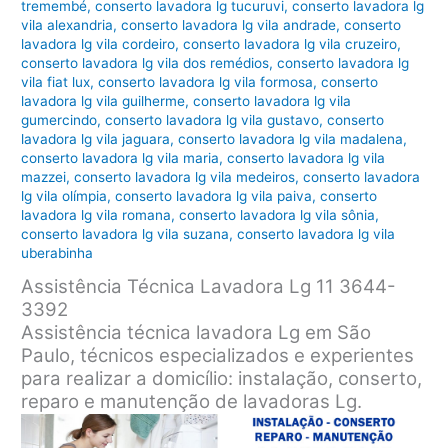
tremembé
,
conserto lavadora lg tucuruvi
,
conserto lavadora lg
vila alexandria
,
conserto lavadora lg vila andrade
,
conserto
lavadora lg vila cordeiro
,
conserto lavadora lg vila cruzeiro
,
conserto lavadora lg vila dos remédios
,
conserto lavadora lg
vila fiat lux
,
conserto lavadora lg vila formosa
,
conserto
lavadora lg vila guilherme
,
conserto lavadora lg vila
gumercindo
,
conserto lavadora lg vila gustavo
,
conserto
lavadora lg vila jaguara
,
conserto lavadora lg vila madalena
,
conserto lavadora lg vila maria
,
conserto lavadora lg vila
mazzei
,
conserto lavadora lg vila medeiros
,
conserto lavadora
lg vila olímpia
,
conserto lavadora lg vila paiva
,
conserto
lavadora lg vila romana
,
conserto lavadora lg vila sônia
,
conserto lavadora lg vila suzana
,
conserto lavadora lg vila
uberabinha
Assistência Técnica Lavadora Lg 11 3644-
3392
Assistência técnica lavadora Lg em São
Paulo, técnicos especializados e experientes
para realizar a domicílio: instalação, conserto,
reparo e manutenção de lavadoras Lg.