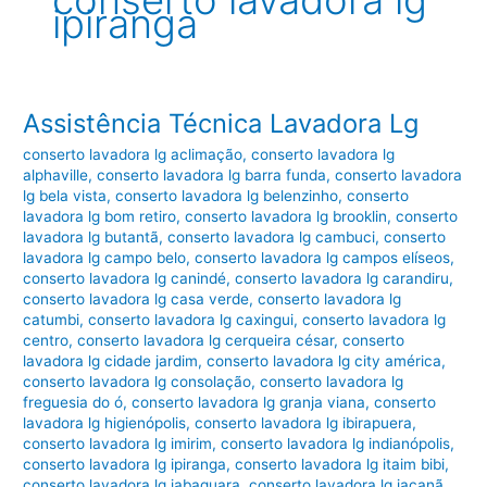
conserto lavadora lg
ipiranga
Assistência Técnica Lavadora Lg
conserto lavadora lg aclimação
,
conserto lavadora lg
alphaville
,
conserto lavadora lg barra funda
,
conserto lavadora
lg bela vista
,
conserto lavadora lg belenzinho
,
conserto
lavadora lg bom retiro
,
conserto lavadora lg brooklin
,
conserto
lavadora lg butantã
,
conserto lavadora lg cambuci
,
conserto
lavadora lg campo belo
,
conserto lavadora lg campos elíseos
,
conserto lavadora lg canindé
,
conserto lavadora lg carandiru
,
conserto lavadora lg casa verde
,
conserto lavadora lg
catumbi
,
conserto lavadora lg caxingui
,
conserto lavadora lg
centro
,
conserto lavadora lg cerqueira césar
,
conserto
lavadora lg cidade jardim
,
conserto lavadora lg city américa
,
conserto lavadora lg consolação
,
conserto lavadora lg
freguesia do ó
,
conserto lavadora lg granja viana
,
conserto
lavadora lg higienópolis
,
conserto lavadora lg ibirapuera
,
conserto lavadora lg imirim
,
conserto lavadora lg indianópolis
,
conserto lavadora lg ipiranga
,
conserto lavadora lg itaim bibi
,
conserto lavadora lg jabaquara
,
conserto lavadora lg jaçanã
,