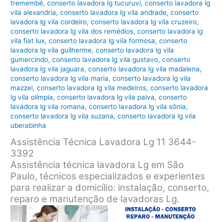
tremembé
,
conserto lavadora lg tucuruvi
,
conserto lavadora lg
vila alexandria
,
conserto lavadora lg vila andrade
,
conserto
lavadora lg vila cordeiro
,
conserto lavadora lg vila cruzeiro
,
conserto lavadora lg vila dos remédios
,
conserto lavadora lg
vila fiat lux
,
conserto lavadora lg vila formosa
,
conserto
lavadora lg vila guilherme
,
conserto lavadora lg vila
gumercindo
,
conserto lavadora lg vila gustavo
,
conserto
lavadora lg vila jaguara
,
conserto lavadora lg vila madalena
,
conserto lavadora lg vila maria
,
conserto lavadora lg vila
mazzei
,
conserto lavadora lg vila medeiros
,
conserto lavadora
lg vila olímpia
,
conserto lavadora lg vila paiva
,
conserto
lavadora lg vila romana
,
conserto lavadora lg vila sônia
,
conserto lavadora lg vila suzana
,
conserto lavadora lg vila
uberabinha
Assistência Técnica Lavadora Lg 11 3644-
3392
Assistência técnica lavadora Lg em São
Paulo, técnicos especializados e experientes
para realizar a domicílio: instalação, conserto,
reparo e manutenção de lavadoras Lg.