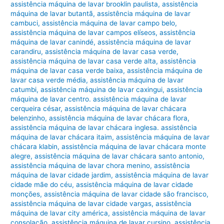
assistência máquina de lavar brooklin paulista
,
assistência
máquina de lavar butantã
,
assistência máquina de lavar
cambuci
,
assistência máquina de lavar campo belo
,
assistência máquina de lavar campos elíseos
,
assistência
máquina de lavar canindé
,
assistência máquina de lavar
carandiru
,
assistência máquina de lavar casa verde
,
assistência máquina de lavar casa verde alta
,
assistência
máquina de lavar casa verde baixa
,
assistência máquina de
lavar casa verde média
,
assistência máquina de lavar
catumbi
,
assistência máquina de lavar caxingui
,
assistência
máquina de lavar centro. assistência máquina de lavar
cerqueira césar
,
assistência máquina de lavar chácara
belenzinho
,
assistência máquina de lavar chácara flora
,
assistência máquina de lavar chácara inglesa. assistência
máquina de lavar chácara itaim
,
assistência máquina de lavar
chácara klabin
,
assistência máquina de lavar chácara monte
alegre
,
assistência máquina de lavar chácara santo antonio
,
assistência máquina de lavar chora menino
,
assistência
máquina de lavar cidade jardim
,
assistência máquina de lavar
cidade mãe do céu
,
assistência máquina de lavar cidade
monções
,
assistência máquina de lavar cidade são francisco
,
assistência máquina de lavar cidade vargas
,
assistência
máquina de lavar city américa
,
assistência máquina de lavar
consolação
,
assistência máquina de lavar cursino
,
assistência