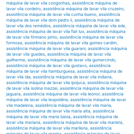
máquina de lavar vila congonhas
,
assistência máquina de
lavar vila cordeiro
,
assistência máquina de lavar vila cruzeiro
,
assistência máquina de lavar vila cunha bueno
,
assistência
máquina de lavar vila dom pedro ii
,
assistência máquina de
lavar vila dos remédios
,
assistência máquina de lavar vila ede
,
assistência máquina de lavar vila fiat lux
,
assistência máquina
de lavar vila firmiano pinto
,
assistência máquina de lavar vila
formosa
,
assistência máquina de lavar vila gomes cardim
,
assistência máquina de lavar vila guarani
,
assistência máquina
de lavar vila guedes
,
assistência máquina de lavar vila
guilherme
,
assistência máquina de lavar vila gumercindo
,
assistência máquina de lavar vila gustavo
,
assistência
máquina de lavar vila hamburguesa
,
assistência máquina de
lavar vila ida
,
assistência máquina de lavar vila indiana
,
assistência máquina de lavar vila ipojuca
,
assistência máquina
de lavar vila isolina mazzei
,
assistência máquina de lavar vila
jaguara
,
assistência máquina de lavar vila leonor
,
assistência
máquina de lavar vila leopoldina
,
assistência máquina de lavar
vila madalena
,
assistência máquina de lavar vila maria
,
assistência máquina de lavar vila maria alta
,
assistência
máquina de lavar vila maria baixa
,
assistência máquina de
lavar vila mariana
,
assistência máquina de lavar vila marieta
,
assistência máquina de lavar vila marilena
,
assistência
máquina de lavar vila marina
,
assistência máquina de lavar