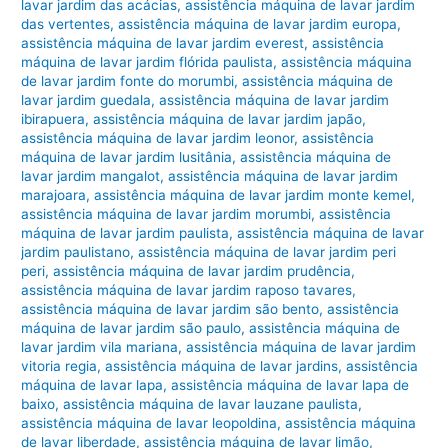
lavar jardim das acácias
,
assistência máquina de lavar jardim
das vertentes
,
assistência máquina de lavar jardim europa
,
assistência máquina de lavar jardim everest
,
assistência
máquina de lavar jardim flórida paulista
,
assistência máquina
de lavar jardim fonte do morumbi
,
assistência máquina de
lavar jardim guedala
,
assistência máquina de lavar jardim
ibirapuera
,
assistência máquina de lavar jardim japão
,
assistência máquina de lavar jardim leonor
,
assistência
máquina de lavar jardim lusitânia
,
assistência máquina de
lavar jardim mangalot
,
assistência máquina de lavar jardim
marajoara
,
assistência máquina de lavar jardim monte kemel
,
assistência máquina de lavar jardim morumbi
,
assistência
máquina de lavar jardim paulista
,
assistência máquina de lavar
jardim paulistano
,
assistência máquina de lavar jardim peri
peri
,
assistência máquina de lavar jardim prudência
,
assistência máquina de lavar jardim raposo tavares
,
assistência máquina de lavar jardim são bento
,
assistência
máquina de lavar jardim são paulo
,
assistência máquina de
lavar jardim vila mariana
,
assistência máquina de lavar jardim
vitoria regia
,
assistência máquina de lavar jardins
,
assistência
máquina de lavar lapa
,
assistência máquina de lavar lapa de
baixo
,
assistência máquina de lavar lauzane paulista
,
assistência máquina de lavar leopoldina
,
assistência máquina
de lavar liberdade
,
assistência máquina de lavar limão
,