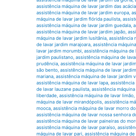
assistência máquina de lavar jardim das acáci
assistência máquina de lavar jardim europa
,
as
máquina de lavar jardim flórida paulista
,
assis
assistência máquina de lavar jardim guedala
,
a
assistência máquina de lavar jardim japão
,
ass
máquina de lavar jardim lusitânia
,
assistência 
de lavar jardim marajoara
,
assistência máquina
lavar jardim morumbi
,
assistência máquina de l
jardim paulistano
,
assistência máquina de lavar
prudência
,
assistência máquina de lavar jardi
são bento
,
assistência máquina de lavar jardi
mariana
,
assistência máquina de lavar jardim vi
assistência máquina de lavar lapa
,
assistência
de lavar lauzane paulista
,
assistência máquina 
liberdade
,
assistência máquina de lavar limão
máquina de lavar mirandópolis
,
assistência m
mooca
,
assistência máquina de lavar morro do
assistência máquina de lavar nossa senhora d
assistência máquina de lavar paineiras do mo
assistência máquina de lavar paraíso
,
assistên
máquina de lavar pari
,
assistência máquina de 