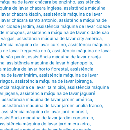
 máquina de lavar chácara belenzinho
,
assistência
quina de lavar chácara inglesa. assistência máquina
lavar chácara klabin
,
assistência máquina de lavar
lavar chácara santo antonio
,
assistência máquina de
var cidade jardim
,
assistência máquina de lavar cidade
dade monções
,
assistência máquina de lavar cidade são
 vargas
,
assistência máquina de lavar city américa
,
stência máquina de lavar cursino
,
assistência máquina
 de lavar freguesia do ó
,
assistência máquina de lavar
nde são paulo
,
assistência máquina de lavar granja
ana
,
assistência máquina de lavar higienópolis
,
a máquina de lavar horto florestal
,
assistência
na de lavar imirim
,
assistência máquina de lavar
erlagos
,
assistência máquina de lavar ipiranga
,
ência máquina de lavar itaim bibi
,
assistência máquina
ar jaçanã
,
assistência máquina de lavar jaguaré
,
,
assistência máquina de lavar jardim américa
,
,
assistência máquina de lavar jardim anália franco
,
,
assistência máquina de lavar jardim brasil
,
assistência máquina de lavar jardim consórcio
,
assistência máquina de lavar jardim cruzeiro
,
assistência máquina de lavar jardim da saúde
,