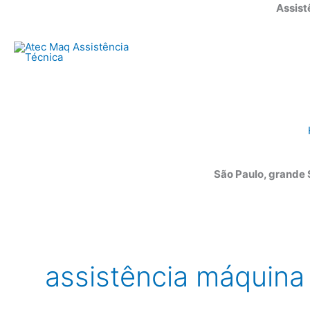
Ir
Assist
para
o
conteúdo
São Paulo, grande
assistência máquina 