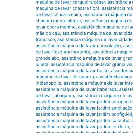
máquina de lavar cerqueira césar
,
assistência
máquina de lavar chácara flora
,
assistência má
de lavar chácara itaim
,
assistência máquina de 
chácara monte alegre
,
assistência máquina de 
lavar chora menino
,
assistência máquina de la
mãe do céu
,
assistência máquina de lavar ci
francisco
,
assistência máquina de lavar cidade
assistência máquina de lavar consolação
,
assi
de lavar fazenda morumbi
,
assistência máquina
grande abc
,
assistência máquina de lavar gra
julieta
,
assistência máquina de lavar granja vi
assistência máquina de lavar horto
,
assistênci
máquina de lavar ibirapuera
,
assistência máqui
indianópolis
,
assistência máquina de lavar int
assistência máquina de lavar itaberaba
,
assist
de lavar jabaquara
,
assistência máquina de lav
assistência máquina de lavar jardim aeroporto
assistência máquina de lavar jardim ampliação
assistência máquina de lavar jardim bonfiglioli
assistência máquina de lavar jardim colombo
,
assistência máquina de lavar jardim cordeiro
,
assistência máquina de lavar jardim da glória
,