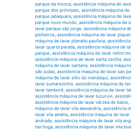
parque da mooca
,
assistência máquina de lav
parque dos principes
,
assistência máquina de 
parque jabaquara
,
assistência máquina de lav
parque novo mundo
,
assistência máquina de 
lavar parque são jorge
,
assistência máquina de
pinheiros
,
assistência máquina de lavar piquer
máquina de lavar planalto paulista
,
assistênci
lavar quarta parada
,
assistência máquina de la
parque
,
assistência máquina de lavar retiro m
assistência máquina de lavar santa cecília
,
ass
máquina de lavar santana
,
assistência máquina
são judas
,
assistencia maquina de lavar sao p
máquina de lavar sítio do mandaqui
,
assistênc
lavar sumarezinho
,
assistência máquina de la
lavar tamboré
,
assistência máquina de lavar t
assistência máquina de lavar tucuruvi
,
assistê
assistência máquina de lavar várzea de baixo
,
máquina de lavar vila alexandria
,
assistência m
lavar vila amélia
,
assistência máquina de lavar 
andrade
,
assistência máquina de lavar vila angl
bertioga
,
assistência máquina de lavar vila bu