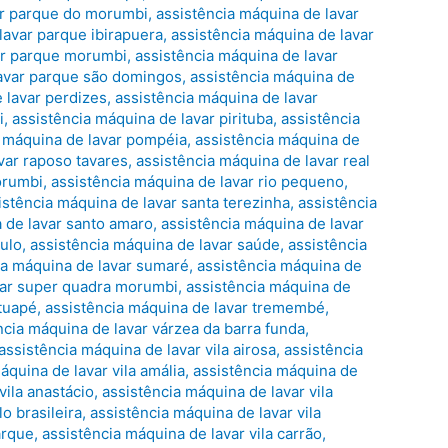
ar parque do morumbi
,
assistência máquina de lavar
lavar parque ibirapuera
,
assistência máquina de lavar
ar parque morumbi
,
assistência máquina de lavar
lavar parque são domingos
,
assistência máquina de
 lavar perdizes
,
assistência máquina de lavar
i
,
assistência máquina de lavar pirituba
,
assistência
a máquina de lavar pompéia
,
assistência máquina de
var raposo tavares
,
assistência máquina de lavar real
orumbi
,
assistência máquina de lavar rio pequeno
,
istência máquina de lavar santa terezinha
,
assistência
 de lavar santo amaro
,
assistência máquina de lavar
aulo
,
assistência máquina de lavar saúde
,
assistência
ia máquina de lavar sumaré
,
assistência máquina de
var super quadra morumbi
,
assistência máquina de
atuapé
,
assistência máquina de lavar tremembé
,
ncia máquina de lavar várzea da barra funda
,
assistência máquina de lavar vila airosa
,
assistência
áquina de lavar vila amália
,
assistência máquina de
vila anastácio
,
assistência máquina de lavar vila
o brasileira
,
assistência máquina de lavar vila
arque
,
assistência máquina de lavar vila carrão
,