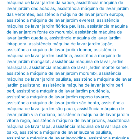
máquina de lavar jardim da saúde
,
assistência máquina de
lavar jardim das acácias
,
assistência máquina de lavar jardim
das vertentes
,
assistência máquina de lavar jardim europa
,
assistência máquina de lavar jardim everest
,
assistência
máquina de lavar jardim flórida paulista
,
assistência máquina
de lavar jardim fonte do morumbi
,
assistência máquina de
lavar jardim guedala
,
assistência máquina de lavar jardim
ibirapuera
,
assistência máquina de lavar jardim japão
,
assistência máquina de lavar jardim leonor
,
assistência
máquina de lavar jardim lusitânia
,
assistência máquina de
lavar jardim mangalot
,
assistência máquina de lavar jardim
marajoara
,
assistência máquina de lavar jardim monte kemel
,
assistência máquina de lavar jardim morumbi
,
assistência
máquina de lavar jardim paulista
,
assistência máquina de lavar
jardim paulistano
,
assistência máquina de lavar jardim peri
peri
,
assistência máquina de lavar jardim prudência
,
assistência máquina de lavar jardim raposo tavares
,
assistência máquina de lavar jardim são bento
,
assistência
máquina de lavar jardim são paulo
,
assistência máquina de
lavar jardim vila mariana
,
assistência máquina de lavar jardim
vitoria regia
,
assistência máquina de lavar jardins
,
assistência
máquina de lavar lapa
,
assistência máquina de lavar lapa de
baixo
,
assistência máquina de lavar lauzane paulista
,
assistência máquina de lavar leopoldina
,
assistência máquina