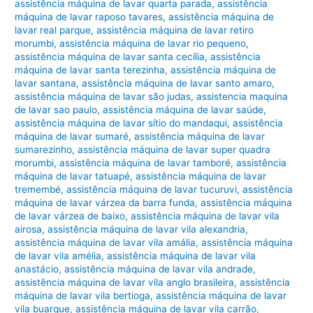
assistência máquina de lavar quarta parada
,
assistência
máquina de lavar raposo tavares
,
assistência máquina de
lavar real parque
,
assistência máquina de lavar retiro
morumbi
,
assistência máquina de lavar rio pequeno
,
assistência máquina de lavar santa cecília
,
assistência
máquina de lavar santa terezinha
,
assistência máquina de
lavar santana
,
assistência máquina de lavar santo amaro
,
assistência máquina de lavar são judas
,
assistencia maquina
de lavar sao paulo
,
assistência máquina de lavar saúde
,
assistência máquina de lavar sítio do mandaqui
,
assistência
máquina de lavar sumaré
,
assistência máquina de lavar
sumarezinho
,
assistência máquina de lavar super quadra
morumbi
,
assistência máquina de lavar tamboré
,
assistência
máquina de lavar tatuapé
,
assistência máquina de lavar
tremembé
,
assistência máquina de lavar tucuruvi
,
assistência
máquina de lavar várzea da barra funda
,
assistência máquina
de lavar várzea de baixo
,
assistência máquina de lavar vila
airosa
,
assistência máquina de lavar vila alexandria
,
assistência máquina de lavar vila amália
,
assistência máquina
de lavar vila amélia
,
assistência máquina de lavar vila
anastácio
,
assistência máquina de lavar vila andrade
,
assistência máquina de lavar vila anglo brasileira
,
assistência
máquina de lavar vila bertioga
,
assistência máquina de lavar
vila buarque
,
assistência máquina de lavar vila carrão
,