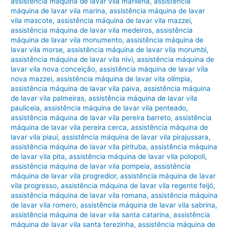
assistência máquina de lavar vila marilena
,
assistência
máquina de lavar vila marina
,
assistência máquina de lavar
vila mascote
,
assistência máquina de lavar vila mazzei
,
assistência máquina de lavar vila medeiros
,
assistência
máquina de lavar vila monumento
,
assistência máquina de
lavar vila morse
,
assistência máquina de lavar vila morumbi
,
assistência máquina de lavar vila nivi
,
assistência máquina de
lavar vila nova conceição
,
assistência máquina de lavar vila
nova mazzei
,
assistência máquina de lavar vila olímpia
,
assistência máquina de lavar vila paiva
,
assistência máquina
de lavar vila palmeiras
,
assistência máquina de lavar vila
pauliceia
,
assistência máquina de lavar vila penteado
,
assistência máquina de lavar vila pereira barreto
,
assistência
máquina de lavar vila pereira cerca
,
assistência máquina de
lavar vila piauí
,
assistência máquina de lavar vila pirajussara
,
assistência máquina de lavar vila pirituba
,
assistência máquina
de lavar vila pita
,
assistência máquina de lavar vila polopoli
,
assistência máquina de lavar vila pompeia
,
assistência
máquina de lavar vila progredior
,
assistência máquina de lavar
vila progresso
,
assistência máquina de lavar vila regente feijó
,
assistência máquina de lavar vila romana
,
assistência máquina
de lavar vila romero
,
assistência máquina de lavar vila sabrina
,
assistência máquina de lavar vila santa catarina
,
assistência
máquina de lavar vila santa terezinha
,
assistência máquina de