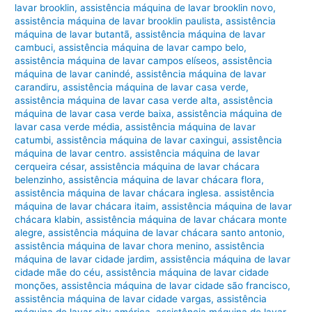
lavar brooklin
,
assistência máquina de lavar brooklin novo
,
assistência máquina de lavar brooklin paulista
,
assistência
máquina de lavar butantã
,
assistência máquina de lavar
cambuci
,
assistência máquina de lavar campo belo
,
assistência máquina de lavar campos elíseos
,
assistência
máquina de lavar canindé
,
assistência máquina de lavar
carandiru
,
assistência máquina de lavar casa verde
,
assistência máquina de lavar casa verde alta
,
assistência
máquina de lavar casa verde baixa
,
assistência máquina de
lavar casa verde média
,
assistência máquina de lavar
catumbi
,
assistência máquina de lavar caxingui
,
assistência
máquina de lavar centro. assistência máquina de lavar
cerqueira césar
,
assistência máquina de lavar chácara
belenzinho
,
assistência máquina de lavar chácara flora
,
assistência máquina de lavar chácara inglesa. assistência
máquina de lavar chácara itaim
,
assistência máquina de lavar
chácara klabin
,
assistência máquina de lavar chácara monte
alegre
,
assistência máquina de lavar chácara santo antonio
,
assistência máquina de lavar chora menino
,
assistência
máquina de lavar cidade jardim
,
assistência máquina de lavar
cidade mãe do céu
,
assistência máquina de lavar cidade
monções
,
assistência máquina de lavar cidade são francisco
,
assistência máquina de lavar cidade vargas
,
assistência
máquina de lavar city américa
,
assistência máquina de lavar