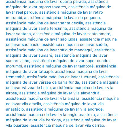
assistência máquina de lavar quarta parada
,
assistência
máquina de lavar raposo tavares
,
assistência máquina de
lavar real parque
,
assistência máquina de lavar retiro
morumbi
,
assistência máquina de lavar rio pequeno
,
assistência máquina de lavar santa cecília
,
assistência
máquina de lavar santa terezinha
,
assistência máquina de
lavar santana
,
assistência máquina de lavar santo amaro
,
assistência máquina de lavar são judas
,
assistencia maquina
de lavar sao paulo
,
assistência máquina de lavar saúde
,
assistência máquina de lavar sítio do mandaqui
,
assistência
máquina de lavar sumaré
,
assistência máquina de lavar
sumarezinho
,
assistência máquina de lavar super quadra
morumbi
,
assistência máquina de lavar tamboré
,
assistência
máquina de lavar tatuapé
,
assistência máquina de lavar
tremembé
,
assistência máquina de lavar tucuruvi
,
assistência
máquina de lavar várzea da barra funda
,
assistência máquina
de lavar várzea de baixo
,
assistência máquina de lavar vila
airosa
,
assistência máquina de lavar vila alexandria
,
assistência máquina de lavar vila amália
,
assistência máquina
de lavar vila amélia
,
assistência máquina de lavar vila
anastácio
,
assistência máquina de lavar vila andrade
,
assistência máquina de lavar vila anglo brasileira
,
assistência
máquina de lavar vila bertioga
,
assistência máquina de lavar
vila buarque
,
assistência máquina de lavar vila carrão
,