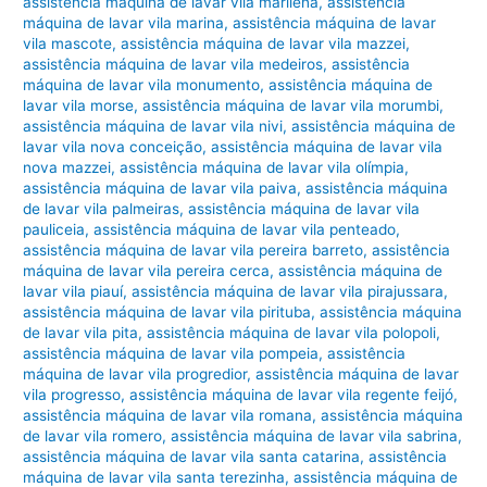
assistência máquina de lavar vila marilena
,
assistência
máquina de lavar vila marina
,
assistência máquina de lavar
vila mascote
,
assistência máquina de lavar vila mazzei
,
assistência máquina de lavar vila medeiros
,
assistência
máquina de lavar vila monumento
,
assistência máquina de
lavar vila morse
,
assistência máquina de lavar vila morumbi
,
assistência máquina de lavar vila nivi
,
assistência máquina de
lavar vila nova conceição
,
assistência máquina de lavar vila
nova mazzei
,
assistência máquina de lavar vila olímpia
,
assistência máquina de lavar vila paiva
,
assistência máquina
de lavar vila palmeiras
,
assistência máquina de lavar vila
pauliceia
,
assistência máquina de lavar vila penteado
,
assistência máquina de lavar vila pereira barreto
,
assistência
máquina de lavar vila pereira cerca
,
assistência máquina de
lavar vila piauí
,
assistência máquina de lavar vila pirajussara
,
assistência máquina de lavar vila pirituba
,
assistência máquina
de lavar vila pita
,
assistência máquina de lavar vila polopoli
,
assistência máquina de lavar vila pompeia
,
assistência
máquina de lavar vila progredior
,
assistência máquina de lavar
vila progresso
,
assistência máquina de lavar vila regente feijó
,
assistência máquina de lavar vila romana
,
assistência máquina
de lavar vila romero
,
assistência máquina de lavar vila sabrina
,
assistência máquina de lavar vila santa catarina
,
assistência
máquina de lavar vila santa terezinha
,
assistência máquina de