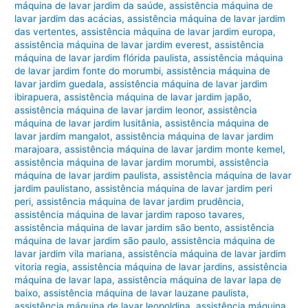
máquina de lavar jardim da saúde
,
assistência máquina de
lavar jardim das acácias
,
assistência máquina de lavar jardim
das vertentes
,
assistência máquina de lavar jardim europa
,
assistência máquina de lavar jardim everest
,
assistência
máquina de lavar jardim flórida paulista
,
assistência máquina
de lavar jardim fonte do morumbi
,
assistência máquina de
lavar jardim guedala
,
assistência máquina de lavar jardim
ibirapuera
,
assistência máquina de lavar jardim japão
,
assistência máquina de lavar jardim leonor
,
assistência
máquina de lavar jardim lusitânia
,
assistência máquina de
lavar jardim mangalot
,
assistência máquina de lavar jardim
marajoara
,
assistência máquina de lavar jardim monte kemel
,
assistência máquina de lavar jardim morumbi
,
assistência
máquina de lavar jardim paulista
,
assistência máquina de lavar
jardim paulistano
,
assistência máquina de lavar jardim peri
peri
,
assistência máquina de lavar jardim prudência
,
assistência máquina de lavar jardim raposo tavares
,
assistência máquina de lavar jardim são bento
,
assistência
máquina de lavar jardim são paulo
,
assistência máquina de
lavar jardim vila mariana
,
assistência máquina de lavar jardim
vitoria regia
,
assistência máquina de lavar jardins
,
assistência
máquina de lavar lapa
,
assistência máquina de lavar lapa de
baixo
,
assistência máquina de lavar lauzane paulista
,
assistência máquina de lavar leopoldina
,
assistência máquina