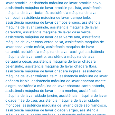
lavar brooklin
,
assistência máquina de lavar brooklin novo
,
assistência máquina de lavar brooklin paulista
,
assistência
máquina de lavar butantã
,
assistência máquina de lavar
cambuci
,
assistência máquina de lavar campo belo
,
assistência máquina de lavar campos elíseos
,
assistência
máquina de lavar canindé
,
assistência máquina de lavar
carandiru
,
assistência máquina de lavar casa verde
,
assistência máquina de lavar casa verde alta
,
assistência
máquina de lavar casa verde baixa
,
assistência máquina de
lavar casa verde média
,
assistência máquina de lavar
catumbi
,
assistência máquina de lavar caxingui
,
assistência
máquina de lavar centro. assistência máquina de lavar
cerqueira césar
,
assistência máquina de lavar chácara
belenzinho
,
assistência máquina de lavar chácara flora
,
assistência máquina de lavar chácara inglesa. assistência
máquina de lavar chácara itaim
,
assistência máquina de lavar
chácara klabin
,
assistência máquina de lavar chácara monte
alegre
,
assistência máquina de lavar chácara santo antonio
,
assistência máquina de lavar chora menino
,
assistência
máquina de lavar cidade jardim
,
assistência máquina de lavar
cidade mãe do céu
,
assistência máquina de lavar cidade
monções
,
assistência máquina de lavar cidade são francisco
,
assistência máquina de lavar cidade vargas
,
assistência
máquina de lavar city américa
,
assistência máquina de lavar