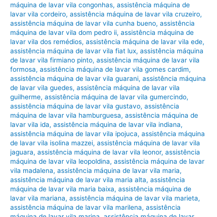
máquina de lavar vila congonhas
,
assistência máquina de
lavar vila cordeiro
,
assistência máquina de lavar vila cruzeiro
,
assistência máquina de lavar vila cunha bueno
,
assistência
máquina de lavar vila dom pedro ii
,
assistência máquina de
lavar vila dos remédios
,
assistência máquina de lavar vila ede
,
assistência máquina de lavar vila fiat lux
,
assistência máquina
de lavar vila firmiano pinto
,
assistência máquina de lavar vila
formosa
,
assistência máquina de lavar vila gomes cardim
,
assistência máquina de lavar vila guarani
,
assistência máquina
de lavar vila guedes
,
assistência máquina de lavar vila
guilherme
,
assistência máquina de lavar vila gumercindo
,
assistência máquina de lavar vila gustavo
,
assistência
máquina de lavar vila hamburguesa
,
assistência máquina de
lavar vila ida
,
assistência máquina de lavar vila indiana
,
assistência máquina de lavar vila ipojuca
,
assistência máquina
de lavar vila isolina mazzei
,
assistência máquina de lavar vila
jaguara
,
assistência máquina de lavar vila leonor
,
assistência
máquina de lavar vila leopoldina
,
assistência máquina de lavar
vila madalena
,
assistência máquina de lavar vila maria
,
assistência máquina de lavar vila maria alta
,
assistência
máquina de lavar vila maria baixa
,
assistência máquina de
lavar vila mariana
,
assistência máquina de lavar vila marieta
,
assistência máquina de lavar vila marilena
,
assistência
máquina de lavar vila marina
,
assistência máquina de lavar