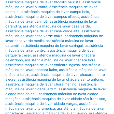
assistência máquina de lavar brooklin paulista
,
assistência
máquina de lavar butantã
,
assistência máquina de lavar
cambuci
,
assistência máquina de lavar campo belo
,
assistência máquina de lavar campos elíseos
,
assistência
máquina de lavar canindé
,
assistência máquina de lavar
carandiru
,
assistência máquina de lavar casa verde
,
assistência máquina de lavar casa verde alta
,
assistência
máquina de lavar casa verde baixa
,
assistência máquina de
lavar casa verde média
,
assistência máquina de lavar
catumbi
,
assistência máquina de lavar caxingui
,
assistência
máquina de lavar centro. assistência máquina de lavar
cerqueira césar
,
assistência máquina de lavar chácara
belenzinho
,
assistência máquina de lavar chácara flora
,
assistência máquina de lavar chácara inglesa. assistência
máquina de lavar chácara itaim
,
assistência máquina de lavar
chácara klabin
,
assistência máquina de lavar chácara monte
alegre
,
assistência máquina de lavar chácara santo antonio
,
assistência máquina de lavar chora menino
,
assistência
máquina de lavar cidade jardim
,
assistência máquina de lavar
cidade mãe do céu
,
assistência máquina de lavar cidade
monções
,
assistência máquina de lavar cidade são francisco
,
assistência máquina de lavar cidade vargas
,
assistência
máquina de lavar city américa
,
assistência máquina de lavar
consolação
,
assistência máquina de lavar cursino
,
assistência