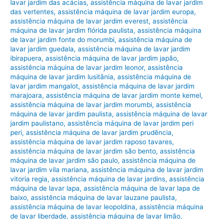
lavar jardim das acácias
,
assistência máquina de lavar jardim
das vertentes
,
assistência máquina de lavar jardim europa
,
assistência máquina de lavar jardim everest
,
assistência
máquina de lavar jardim flórida paulista
,
assistência máquina
de lavar jardim fonte do morumbi
,
assistência máquina de
lavar jardim guedala
,
assistência máquina de lavar jardim
ibirapuera
,
assistência máquina de lavar jardim japão
,
assistência máquina de lavar jardim leonor
,
assistência
máquina de lavar jardim lusitânia
,
assistência máquina de
lavar jardim mangalot
,
assistência máquina de lavar jardim
marajoara
,
assistência máquina de lavar jardim monte kemel
,
assistência máquina de lavar jardim morumbi
,
assistência
máquina de lavar jardim paulista
,
assistência máquina de lavar
jardim paulistano
,
assistência máquina de lavar jardim peri
peri
,
assistência máquina de lavar jardim prudência
,
assistência máquina de lavar jardim raposo tavares
,
assistência máquina de lavar jardim são bento
,
assistência
máquina de lavar jardim são paulo
,
assistência máquina de
lavar jardim vila mariana
,
assistência máquina de lavar jardim
vitoria regia
,
assistência máquina de lavar jardins
,
assistência
máquina de lavar lapa
,
assistência máquina de lavar lapa de
baixo
,
assistência máquina de lavar lauzane paulista
,
assistência máquina de lavar leopoldina
,
assistência máquina
de lavar liberdade
,
assistência máquina de lavar limão
,