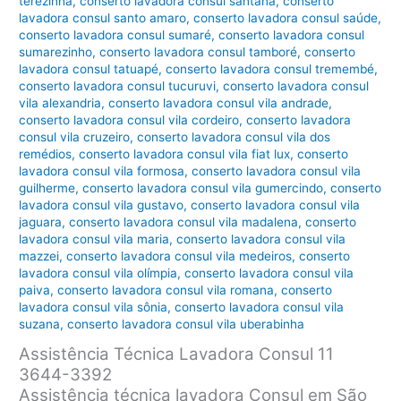
terezinha
,
conserto lavadora consul santana
,
conserto
lavadora consul santo amaro
,
conserto lavadora consul saúde
,
conserto lavadora consul sumaré
,
conserto lavadora consul
sumarezinho
,
conserto lavadora consul tamboré
,
conserto
lavadora consul tatuapé
,
conserto lavadora consul tremembé
,
conserto lavadora consul tucuruvi
,
conserto lavadora consul
vila alexandria
,
conserto lavadora consul vila andrade
,
conserto lavadora consul vila cordeiro
,
conserto lavadora
consul vila cruzeiro
,
conserto lavadora consul vila dos
remédios
,
conserto lavadora consul vila fiat lux
,
conserto
lavadora consul vila formosa
,
conserto lavadora consul vila
guilherme
,
conserto lavadora consul vila gumercindo
,
conserto
lavadora consul vila gustavo
,
conserto lavadora consul vila
jaguara
,
conserto lavadora consul vila madalena
,
conserto
lavadora consul vila maria
,
conserto lavadora consul vila
mazzei
,
conserto lavadora consul vila medeiros
,
conserto
lavadora consul vila olímpia
,
conserto lavadora consul vila
paiva
,
conserto lavadora consul vila romana
,
conserto
lavadora consul vila sônia
,
conserto lavadora consul vila
suzana
,
conserto lavadora consul vila uberabinha
Assistência Técnica Lavadora Consul 11
3644-3392
Assistência técnica lavadora Consul em São