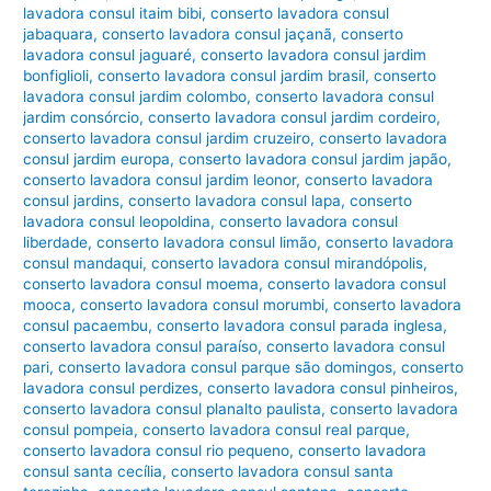
lavadora consul itaim bibi
,
conserto lavadora consul
jabaquara
,
conserto lavadora consul jaçanã
,
conserto
lavadora consul jaguaré
,
conserto lavadora consul jardim
bonfiglioli
,
conserto lavadora consul jardim brasil
,
conserto
lavadora consul jardim colombo
,
conserto lavadora consul
jardim consórcio
,
conserto lavadora consul jardim cordeiro
,
conserto lavadora consul jardim cruzeiro
,
conserto lavadora
consul jardim europa
,
conserto lavadora consul jardim japão
,
conserto lavadora consul jardim leonor
,
conserto lavadora
consul jardins
,
conserto lavadora consul lapa
,
conserto
lavadora consul leopoldina
,
conserto lavadora consul
liberdade
,
conserto lavadora consul limão
,
conserto lavadora
consul mandaqui
,
conserto lavadora consul mirandópolis
,
conserto lavadora consul moema
,
conserto lavadora consul
mooca
,
conserto lavadora consul morumbi
,
conserto lavadora
consul pacaembu
,
conserto lavadora consul parada inglesa
,
conserto lavadora consul paraíso
,
conserto lavadora consul
pari
,
conserto lavadora consul parque são domingos
,
conserto
lavadora consul perdizes
,
conserto lavadora consul pinheiros
,
conserto lavadora consul planalto paulista
,
conserto lavadora
consul pompeia
,
conserto lavadora consul real parque
,
conserto lavadora consul rio pequeno
,
conserto lavadora
consul santa cecília
,
conserto lavadora consul santa