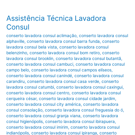
Assistência Técnica Lavadora
Consul
conserto lavadora consul aclimação
,
conserto lavadora consul
alphaville
,
conserto lavadora consul barra funda
,
conserto
lavadora consul bela vista
,
conserto lavadora consul
belenzinho
,
conserto lavadora consul bom retiro
,
conserto
lavadora consul brooklin
,
conserto lavadora consul butantã
,
conserto lavadora consul cambuci
,
conserto lavadora consul
campo belo
,
conserto lavadora consul campos elíseos
,
conserto lavadora consul canindé
,
conserto lavadora consul
carandiru
,
conserto lavadora consul casa verde
,
conserto
lavadora consul catumbi
,
conserto lavadora consul caxingui
,
conserto lavadora consul centro
,
conserto lavadora consul
cerqueira césar
,
conserto lavadora consul cidade jardim
,
conserto lavadora consul city américa
,
conserto lavadora
consul consolação
,
conserto lavadora consul freguesia do ó
,
conserto lavadora consul granja viana
,
conserto lavadora
consul higienópolis
,
conserto lavadora consul ibirapuera
,
conserto lavadora consul imirim
,
conserto lavadora consul
indianópolis
,
conserto lavadora consul ipiranga
,
conserto