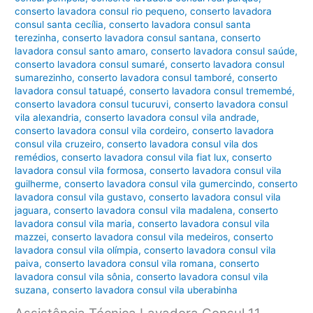
conserto lavadora consul rio pequeno
,
conserto lavadora
consul santa cecília
,
conserto lavadora consul santa
terezinha
,
conserto lavadora consul santana
,
conserto
lavadora consul santo amaro
,
conserto lavadora consul saúde
,
conserto lavadora consul sumaré
,
conserto lavadora consul
sumarezinho
,
conserto lavadora consul tamboré
,
conserto
lavadora consul tatuapé
,
conserto lavadora consul tremembé
,
conserto lavadora consul tucuruvi
,
conserto lavadora consul
vila alexandria
,
conserto lavadora consul vila andrade
,
conserto lavadora consul vila cordeiro
,
conserto lavadora
consul vila cruzeiro
,
conserto lavadora consul vila dos
remédios
,
conserto lavadora consul vila fiat lux
,
conserto
lavadora consul vila formosa
,
conserto lavadora consul vila
guilherme
,
conserto lavadora consul vila gumercindo
,
conserto
lavadora consul vila gustavo
,
conserto lavadora consul vila
jaguara
,
conserto lavadora consul vila madalena
,
conserto
lavadora consul vila maria
,
conserto lavadora consul vila
mazzei
,
conserto lavadora consul vila medeiros
,
conserto
lavadora consul vila olímpia
,
conserto lavadora consul vila
paiva
,
conserto lavadora consul vila romana
,
conserto
lavadora consul vila sônia
,
conserto lavadora consul vila
suzana
,
conserto lavadora consul vila uberabinha