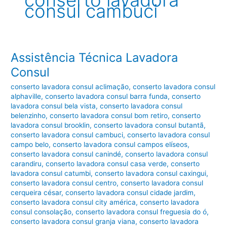
conserto lavadora
consul cambuci
Assistência Técnica Lavadora
Consul
conserto lavadora consul aclimação
,
conserto lavadora consul
alphaville
,
conserto lavadora consul barra funda
,
conserto
lavadora consul bela vista
,
conserto lavadora consul
belenzinho
,
conserto lavadora consul bom retiro
,
conserto
lavadora consul brooklin
,
conserto lavadora consul butantã
,
conserto lavadora consul cambuci
,
conserto lavadora consul
campo belo
,
conserto lavadora consul campos elíseos
,
conserto lavadora consul canindé
,
conserto lavadora consul
carandiru
,
conserto lavadora consul casa verde
,
conserto
lavadora consul catumbi
,
conserto lavadora consul caxingui
,
conserto lavadora consul centro
,
conserto lavadora consul
cerqueira césar
,
conserto lavadora consul cidade jardim
,
conserto lavadora consul city américa
,
conserto lavadora
consul consolação
,
conserto lavadora consul freguesia do ó
,
conserto lavadora consul granja viana
,
conserto lavadora