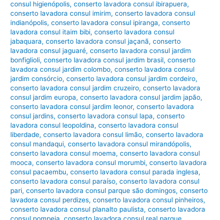
consul higienópolis
,
conserto lavadora consul ibirapuera
,
conserto lavadora consul imirim
,
conserto lavadora consul
indianópolis
,
conserto lavadora consul ipiranga
,
conserto
lavadora consul itaim bibi
,
conserto lavadora consul
jabaquara
,
conserto lavadora consul jaçanã
,
conserto
lavadora consul jaguaré
,
conserto lavadora consul jardim
bonfiglioli
,
conserto lavadora consul jardim brasil
,
conserto
lavadora consul jardim colombo
,
conserto lavadora consul
jardim consórcio
,
conserto lavadora consul jardim cordeiro
,
conserto lavadora consul jardim cruzeiro
,
conserto lavadora
consul jardim europa
,
conserto lavadora consul jardim japão
,
conserto lavadora consul jardim leonor
,
conserto lavadora
consul jardins
,
conserto lavadora consul lapa
,
conserto
lavadora consul leopoldina
,
conserto lavadora consul
liberdade
,
conserto lavadora consul limão
,
conserto lavadora
consul mandaqui
,
conserto lavadora consul mirandópolis
,
conserto lavadora consul moema
,
conserto lavadora consul
mooca
,
conserto lavadora consul morumbi
,
conserto lavadora
consul pacaembu
,
conserto lavadora consul parada inglesa
,
conserto lavadora consul paraíso
,
conserto lavadora consul
pari
,
conserto lavadora consul parque são domingos
,
conserto
lavadora consul perdizes
,
conserto lavadora consul pinheiros
,
conserto lavadora consul planalto paulista
,
conserto lavadora
consul pompeia
,
conserto lavadora consul real parque
,