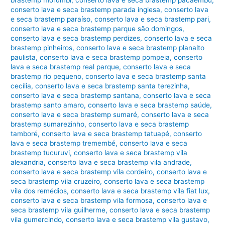
conserto lava e seca brastemp parada inglesa
,
conserto lava
e seca brastemp paraíso
,
conserto lava e seca brastemp pari
,
conserto lava e seca brastemp parque são domingos
,
conserto lava e seca brastemp perdizes
,
conserto lava e seca
brastemp pinheiros
,
conserto lava e seca brastemp planalto
paulista
,
conserto lava e seca brastemp pompeia
,
conserto
lava e seca brastemp real parque
,
conserto lava e seca
brastemp rio pequeno
,
conserto lava e seca brastemp santa
cecília
,
conserto lava e seca brastemp santa terezinha
,
conserto lava e seca brastemp santana
,
conserto lava e seca
brastemp santo amaro
,
conserto lava e seca brastemp saúde
,
conserto lava e seca brastemp sumaré
,
conserto lava e seca
brastemp sumarezinho
,
conserto lava e seca brastemp
tamboré
,
conserto lava e seca brastemp tatuapé
,
conserto
lava e seca brastemp tremembé
,
conserto lava e seca
brastemp tucuruvi
,
conserto lava e seca brastemp vila
alexandria
,
conserto lava e seca brastemp vila andrade
,
conserto lava e seca brastemp vila cordeiro
,
conserto lava e
seca brastemp vila cruzeiro
,
conserto lava e seca brastemp
vila dos remédios
,
conserto lava e seca brastemp vila fiat lux
,
conserto lava e seca brastemp vila formosa
,
conserto lava e
seca brastemp vila guilherme
,
conserto lava e seca brastemp
vila gumercindo
,
conserto lava e seca brastemp vila gustavo
,