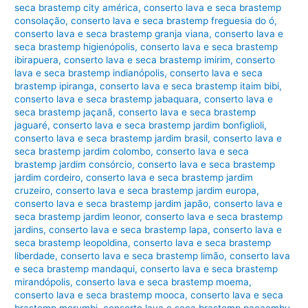
seca brastemp city américa
,
conserto lava e seca brastemp
consolação
,
conserto lava e seca brastemp freguesia do ó
,
conserto lava e seca brastemp granja viana
,
conserto lava e
seca brastemp higienópolis
,
conserto lava e seca brastemp
ibirapuera
,
conserto lava e seca brastemp imirim
,
conserto
lava e seca brastemp indianópolis
,
conserto lava e seca
brastemp ipiranga
,
conserto lava e seca brastemp itaim bibi
,
conserto lava e seca brastemp jabaquara
,
conserto lava e
seca brastemp jaçanã
,
conserto lava e seca brastemp
jaguaré
,
conserto lava e seca brastemp jardim bonfiglioli
,
conserto lava e seca brastemp jardim brasil
,
conserto lava e
seca brastemp jardim colombo
,
conserto lava e seca
brastemp jardim consórcio
,
conserto lava e seca brastemp
jardim cordeiro
,
conserto lava e seca brastemp jardim
cruzeiro
,
conserto lava e seca brastemp jardim europa
,
conserto lava e seca brastemp jardim japão
,
conserto lava e
seca brastemp jardim leonor
,
conserto lava e seca brastemp
jardins
,
conserto lava e seca brastemp lapa
,
conserto lava e
seca brastemp leopoldina
,
conserto lava e seca brastemp
liberdade
,
conserto lava e seca brastemp limão
,
conserto lava
e seca brastemp mandaqui
,
conserto lava e seca brastemp
mirandópolis
,
conserto lava e seca brastemp moema
,
conserto lava e seca brastemp mooca
,
conserto lava e seca
brastemp morumbi
,
conserto lava e seca brastemp pacaembu
,