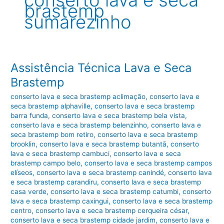
conserto lava e seca
brastemp
sumarezinho
Assistência Técnica Lava e Seca
Brastemp
conserto lava e seca brastemp aclimação
,
conserto lava e
seca brastemp alphaville
,
conserto lava e seca brastemp
barra funda
,
conserto lava e seca brastemp bela vista
,
conserto lava e seca brastemp belenzinho
,
conserto lava e
seca brastemp bom retiro
,
conserto lava e seca brastemp
brooklin
,
conserto lava e seca brastemp butantã
,
conserto
lava e seca brastemp cambuci
,
conserto lava e seca
brastemp campo belo
,
conserto lava e seca brastemp campos
elíseos
,
conserto lava e seca brastemp canindé
,
conserto lava
e seca brastemp carandiru
,
conserto lava e seca brastemp
casa verde
,
conserto lava e seca brastemp catumbi
,
conserto
lava e seca brastemp caxingui
,
conserto lava e seca brastemp
centro
,
conserto lava e seca brastemp cerqueira césar
,
conserto lava e seca brastemp cidade jardim
,
conserto lava e