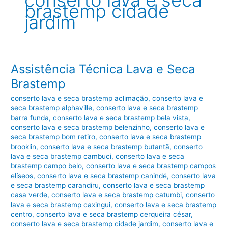
conserto lava e seca
brastemp cidade
jardim
Assistência Técnica Lava e Seca
Brastemp
conserto lava e seca brastemp aclimação
,
conserto lava e
seca brastemp alphaville
,
conserto lava e seca brastemp
barra funda
,
conserto lava e seca brastemp bela vista
,
conserto lava e seca brastemp belenzinho
,
conserto lava e
seca brastemp bom retiro
,
conserto lava e seca brastemp
brooklin
,
conserto lava e seca brastemp butantã
,
conserto
lava e seca brastemp cambuci
,
conserto lava e seca
brastemp campo belo
,
conserto lava e seca brastemp campos
elíseos
,
conserto lava e seca brastemp canindé
,
conserto lava
e seca brastemp carandiru
,
conserto lava e seca brastemp
casa verde
,
conserto lava e seca brastemp catumbi
,
conserto
lava e seca brastemp caxingui
,
conserto lava e seca brastemp
centro
,
conserto lava e seca brastemp cerqueira césar
,
conserto lava e seca brastemp cidade jardim
,
conserto lava e