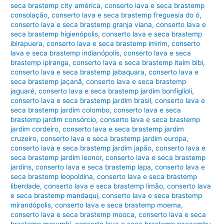
seca brastemp city américa
,
conserto lava e seca brastemp
consolação
,
conserto lava e seca brastemp freguesia do ó
,
conserto lava e seca brastemp granja viana
,
conserto lava e
seca brastemp higienópolis
,
conserto lava e seca brastemp
ibirapuera
,
conserto lava e seca brastemp imirim
,
conserto
lava e seca brastemp indianópolis
,
conserto lava e seca
brastemp ipiranga
,
conserto lava e seca brastemp itaim bibi
,
conserto lava e seca brastemp jabaquara
,
conserto lava e
seca brastemp jaçanã
,
conserto lava e seca brastemp
jaguaré
,
conserto lava e seca brastemp jardim bonfiglioli
,
conserto lava e seca brastemp jardim brasil
,
conserto lava e
seca brastemp jardim colombo
,
conserto lava e seca
brastemp jardim consórcio
,
conserto lava e seca brastemp
jardim cordeiro
,
conserto lava e seca brastemp jardim
cruzeiro
,
conserto lava e seca brastemp jardim europa
,
conserto lava e seca brastemp jardim japão
,
conserto lava e
seca brastemp jardim leonor
,
conserto lava e seca brastemp
jardins
,
conserto lava e seca brastemp lapa
,
conserto lava e
seca brastemp leopoldina
,
conserto lava e seca brastemp
liberdade
,
conserto lava e seca brastemp limão
,
conserto lava
e seca brastemp mandaqui
,
conserto lava e seca brastemp
mirandópolis
,
conserto lava e seca brastemp moema
,
conserto lava e seca brastemp mooca
,
conserto lava e seca
brastemp morumbi
,
conserto lava e seca brastemp pacaembu
,