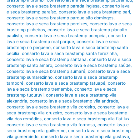
conserto lava e seca brastemp parada inglesa
,
conserto lava
e seca brastemp paraíso
,
conserto lava e seca brastemp pari
,
conserto lava e seca brastemp parque são domingos
,
conserto lava e seca brastemp perdizes
,
conserto lava e seca
brastemp pinheiros
,
conserto lava e seca brastemp planalto
paulista
,
conserto lava e seca brastemp pompeia
,
conserto
lava e seca brastemp real parque
,
conserto lava e seca
brastemp rio pequeno
,
conserto lava e seca brastemp santa
cecília
,
conserto lava e seca brastemp santa terezinha
,
conserto lava e seca brastemp santana
,
conserto lava e seca
brastemp santo amaro
,
conserto lava e seca brastemp saúde
,
conserto lava e seca brastemp sumaré
,
conserto lava e seca
brastemp sumarezinho
,
conserto lava e seca brastemp
tamboré
,
conserto lava e seca brastemp tatuapé
,
conserto
lava e seca brastemp tremembé
,
conserto lava e seca
brastemp tucuruvi
,
conserto lava e seca brastemp vila
alexandria
,
conserto lava e seca brastemp vila andrade
,
conserto lava e seca brastemp vila cordeiro
,
conserto lava e
seca brastemp vila cruzeiro
,
conserto lava e seca brastemp
vila dos remédios
,
conserto lava e seca brastemp vila fiat lux
,
conserto lava e seca brastemp vila formosa
,
conserto lava e
seca brastemp vila guilherme
,
conserto lava e seca brastemp
vila gumercindo
,
conserto lava e seca brastemp vila gustavo
,