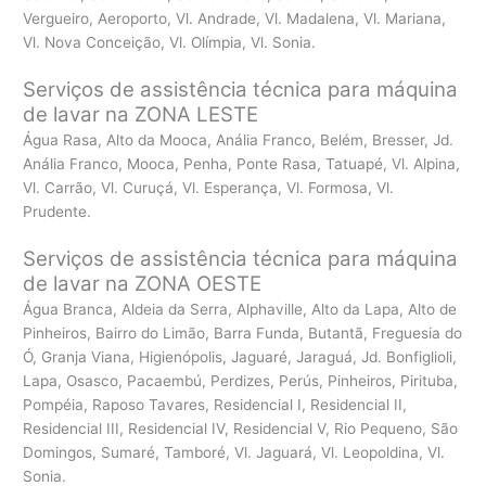
Vergueiro, Aeroporto, Vl. Andrade, Vl. Madalena, Vl. Mariana,
Vl. Nova Conceição, Vl. Olímpia, Vl. Sonia.
Serviços de assistência técnica para máquina
de lavar na ZONA LESTE
Água Rasa, Alto da Mooca, Anália Franco, Belém, Bresser, Jd.
Anália Franco, Mooca, Penha, Ponte Rasa, Tatuapé, Vl. Alpina,
Vl. Carrão, Vl. Curuçá, Vl. Esperança, Vl. Formosa, Vl.
Prudente.
Serviços de assistência técnica para máquina
de lavar na ZONA OESTE
Água Branca, Aldeia da Serra, Alphaville, Alto da Lapa, Alto de
Pinheiros, Bairro do Limão, Barra Funda, Butantã, Freguesia do
Ó, Granja Viana, Higienópolis, Jaguaré, Jaraguá, Jd. Bonfiglioli,
Lapa, Osasco, Pacaembú, Perdizes, Perús, Pinheiros, Pirituba,
Pompéia, Raposo Tavares, Residencial I, Residencial II,
Residencial III, Residencial IV, Residencial V, Rio Pequeno, São
Domingos, Sumaré, Tamboré, Vl. Jaguará, Vl. Leopoldina, Vl.
Sonia.