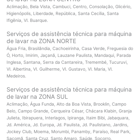
Aclimação, Bela Vista, Cambuci, Centro, Consolação, Glicério,
Higienópolis, Liberdade, República, Santa Cecília, Santa
Ifigênia, Vl. Buarque.
Serviços de assistência técnica para máquina
de lavar na ZONA NORTE
Água Fria, Brasilândia, Cachoeirinha, Casa Verde, Freguesia do
Ó, Horto, Imirim, Jaçanã, Lauzane Paulista, Mandaqui, Parada
Inglesa, Santana, Serra da Cantareira, Tremembé, Tucuruvi,
Vl. Albertina, Vl. Guilherme, Vl. Gustavo, Vl. Maria, Vl.
Medeiros.
Serviços de assistência técnica para máquina
de lavar na ZONA SUL
Aclimação, Água Funda, Alto da Boa Vista, Brooklin, Campo
Belo, Campo Grande, Cerqueira César, Chácara Klabin, Granja
Julieta, Ibirapuera, Interlagos, Ipiranga, Itaim Bibi, Jabaquara,
Jd. América, Jd. Europa, Jd. Paulista, Jd. Paulistano, Jardins,
Jockey Club, Moema, Morumbi, Panamby, Paraíso, Real Park,
Sacomã, Santa Cruz, Santo Amaro, Saúde, Socorro,