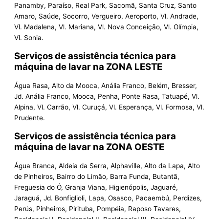
Panamby, Paraíso, Real Park, Sacomã, Santa Cruz, Santo
Amaro, Saúde, Socorro, Vergueiro, Aeroporto, Vl. Andrade,
Vl. Madalena, Vl. Mariana, Vl. Nova Conceição, Vl. Olímpia,
Vl. Sonia.
Serviços de assistência técnica para
máquina de lavar na ZONA LESTE
Água Rasa, Alto da Mooca, Anália Franco, Belém, Bresser,
Jd. Anália Franco, Mooca, Penha, Ponte Rasa, Tatuapé, Vl.
Alpina, Vl. Carrão, Vl. Curuçá, Vl. Esperança, Vl. Formosa, Vl.
Prudente.
Serviços de assistência técnica para
máquina de lavar na ZONA OESTE
Água Branca, Aldeia da Serra, Alphaville, Alto da Lapa, Alto
de Pinheiros, Bairro do Limão, Barra Funda, Butantã,
Freguesia do Ó, Granja Viana, Higienópolis, Jaguaré,
Jaraguá, Jd. Bonfiglioli, Lapa, Osasco, Pacaembú, Perdizes,
Perús, Pinheiros, Pirituba, Pompéia, Raposo Tavares,