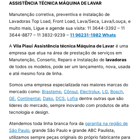
ASSISTÊNCIA TÉCNICA MÁQUINA DE LAVAR
Manutenção corretiva, preventiva e instalação de
Lavadoras Top Load, Front Load, Lava/Seca, Lava/Louça, e
muito mais, Ligue e agende sua visita: 11 3644-3392 – 11
3644-8877 – 11 3832-9239 –
11 96231-1982 Whats
A
Vila Piauí
Assistência técnica Máquina de Lavar
é uma
empresa que atua na área de prestação de serviços em
Manutenção, Conserto, Reparo e Instalação de
lavadoras
de todos os modelos, pode ser um lançamento, nova, usada
e até mesmo fora de linha.
Somos uma empresa especializada nas maiores marcas do
mercado como:
Brastemp
,
Cônsul
,
Electrolux
,
LG
,
Bosch
,
GE
,
Continental
,
Dako
,
DCS
,
Lofra
dentre outras que são
lideres do mercado, sempre inovando com produtos de alta
tecnologia e design.
Atendemos toda linha branca fora da
garantia na região de
São Paulo
, grande São Paulo e grande ABC Paulista,
utilizamos sempre peças originais do próprio fabricante para