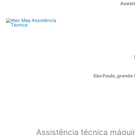
Ir
Assist
para
o
conteúdo
São Paulo, grande
Assistência técnica máquin