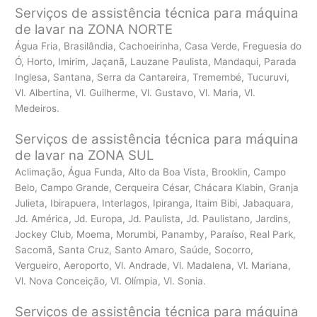
Serviços de assistência técnica para máquina
de lavar na ZONA NORTE
Água Fria, Brasilândia, Cachoeirinha, Casa Verde, Freguesia do
Ó, Horto, Imirim, Jaçanã, Lauzane Paulista, Mandaqui, Parada
Inglesa, Santana, Serra da Cantareira, Tremembé, Tucuruvi,
Vl. Albertina, Vl. Guilherme, Vl. Gustavo, Vl. Maria, Vl.
Medeiros.
Serviços de assistência técnica para máquina
de lavar na ZONA SUL
Aclimação, Água Funda, Alto da Boa Vista, Brooklin, Campo
Belo, Campo Grande, Cerqueira César, Chácara Klabin, Granja
Julieta, Ibirapuera, Interlagos, Ipiranga, Itaim Bibi, Jabaquara,
Jd. América, Jd. Europa, Jd. Paulista, Jd. Paulistano, Jardins,
Jockey Club, Moema, Morumbi, Panamby, Paraíso, Real Park,
Sacomã, Santa Cruz, Santo Amaro, Saúde, Socorro,
Vergueiro, Aeroporto, Vl. Andrade, Vl. Madalena, Vl. Mariana,
Vl. Nova Conceição, Vl. Olímpia, Vl. Sonia.
Serviços de assistência técnica para máquina