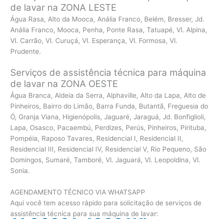
de lavar na ZONA LESTE
Água Rasa, Alto da Mooca, Anália Franco, Belém, Bresser, Jd.
Anália Franco, Mooca, Penha, Ponte Rasa, Tatuapé, Vl. Alpina,
Vl. Carrão, Vl. Curuçá, Vl. Esperança, Vl. Formosa, Vl.
Prudente.
Serviços de assistência técnica para máquina
de lavar na ZONA OESTE
Água Branca, Aldeia da Serra, Alphaville, Alto da Lapa, Alto de
Pinheiros, Bairro do Limão, Barra Funda, Butantã, Freguesia do
Ó, Granja Viana, Higienópolis, Jaguaré, Jaraguá, Jd. Bonfiglioli,
Lapa, Osasco, Pacaembú, Perdizes, Perús, Pinheiros, Pirituba,
Pompéia, Raposo Tavares, Residencial I, Residencial II,
Residencial III, Residencial IV, Residencial V, Rio Pequeno, São
Domingos, Sumaré, Tamboré, Vl. Jaguará, Vl. Leopoldina, Vl.
Sonia.
AGENDAMENTO TÉCNICO VIA WHATSAPP
Aqui você tem acesso rápido para solicitação de serviços de
assistência técnica para sua máquina de lavar: