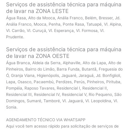
Serviços de assistência técnica para máquina
de lavar na ZONA LESTE
Água Rasa, Alto da Mooca, Anália Franco, Belém, Bresser, Jd.
Anália Franco, Mooca, Penha, Ponte Rasa, Tatuapé, Vl. Alpina,
Vl. Carrão, Vl. Curuçá, Vl. Esperança, Vl. Formosa, Vl.
Prudente.
Serviços de assistência técnica para máquina
de lavar na ZONA OESTE
Água Branca, Aldeia da Serra, Alphaville, Alto da Lapa, Alto de
Pinheiros, Bairro do Limão, Barra Funda, Butantã, Freguesia do
Ó, Granja Viana, Higienópolis, Jaguaré, Jaraguá, Jd. Bonfiglioli,
Lapa, Osasco, Pacaembú, Perdizes, Perús, Pinheiros, Pirituba,
Pompéia, Raposo Tavares, Residencial I, Residencial II,
Residencial III, Residencial IV, Residencial V, Rio Pequeno, São
Domingos, Sumaré, Tamboré, Vl. Jaguará, Vl. Leopoldina, Vl.
Sonia.
AGENDAMENTO TÉCNICO VIA WHATSAPP
Aqui você tem acesso rápido para solicitação de serviços de