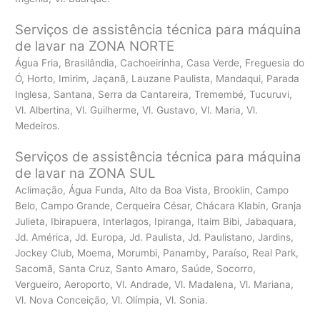
Serviços de assistência técnica para máquina
de lavar na ZONA NORTE
Água Fria, Brasilândia, Cachoeirinha, Casa Verde, Freguesia do
Ó, Horto, Imirim, Jaçanã, Lauzane Paulista, Mandaqui, Parada
Inglesa, Santana, Serra da Cantareira, Tremembé, Tucuruvi,
Vl. Albertina, Vl. Guilherme, Vl. Gustavo, Vl. Maria, Vl.
Medeiros.
Serviços de assistência técnica para máquina
de lavar na ZONA SUL
Aclimação, Água Funda, Alto da Boa Vista, Brooklin, Campo
Belo, Campo Grande, Cerqueira César, Chácara Klabin, Granja
Julieta, Ibirapuera, Interlagos, Ipiranga, Itaim Bibi, Jabaquara,
Jd. América, Jd. Europa, Jd. Paulista, Jd. Paulistano, Jardins,
Jockey Club, Moema, Morumbi, Panamby, Paraíso, Real Park,
Sacomã, Santa Cruz, Santo Amaro, Saúde, Socorro,
Vergueiro, Aeroporto, Vl. Andrade, Vl. Madalena, Vl. Mariana,
Vl. Nova Conceição, Vl. Olímpia, Vl. Sonia.