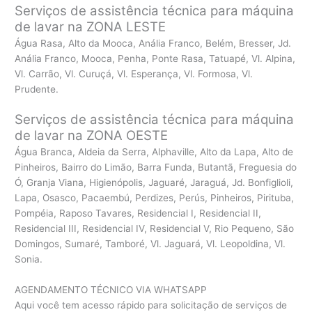
Serviços de assistência técnica para máquina
de lavar na ZONA LESTE
Água Rasa, Alto da Mooca, Anália Franco, Belém, Bresser, Jd.
Anália Franco, Mooca, Penha, Ponte Rasa, Tatuapé, Vl. Alpina,
Vl. Carrão, Vl. Curuçá, Vl. Esperança, Vl. Formosa, Vl.
Prudente.
Serviços de assistência técnica para máquina
de lavar na ZONA OESTE
Água Branca, Aldeia da Serra, Alphaville, Alto da Lapa, Alto de
Pinheiros, Bairro do Limão, Barra Funda, Butantã, Freguesia do
Ó, Granja Viana, Higienópolis, Jaguaré, Jaraguá, Jd. Bonfiglioli,
Lapa, Osasco, Pacaembú, Perdizes, Perús, Pinheiros, Pirituba,
Pompéia, Raposo Tavares, Residencial I, Residencial II,
Residencial III, Residencial IV, Residencial V, Rio Pequeno, São
Domingos, Sumaré, Tamboré, Vl. Jaguará, Vl. Leopoldina, Vl.
Sonia.
AGENDAMENTO TÉCNICO VIA WHATSAPP
Aqui você tem acesso rápido para solicitação de serviços de