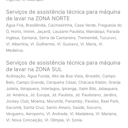
Serviços de assistência técnica para máquina
de lavar na ZONA NORTE
Água Fria, Brasilândia, Cachoeirinha, Casa Verde, Freguesia do
Ó, Horto, Imirim, Jaçanã, Lauzane Paulista, Mandaqui, Parada
Inglesa, Santana, Serra da Cantareira, Tremembé, Tucuruvi,
Vl. Albertina, Vl. Guilherme, Vl. Gustavo, Vl. Maria, Vl.
Medeiros.
Serviços de assistência técnica para máquina
de lavar na ZONA SUL
Aclimação, Água Funda, Alto da Boa Vista, Brooklin, Campo
Belo, Campo Grande, Cerqueira César, Chácara Klabin, Granja
Julieta, Ibirapuera, Interlagos, Ipiranga, Itaim Bibi, Jabaquara,
Jd. América, Jd. Europa, Jd. Paulista, Jd. Paulistano, Jardins,
Jockey Club, Moema, Morumbi, Panamby, Paraíso, Real Park,
Sacomã, Santa Cruz, Santo Amaro, Saúde, Socorro,
Vergueiro, Aeroporto, Vl. Andrade, Vl. Madalena, Vl. Mariana,
Vl. Nova Conceição, Vl. Olímpia, Vl. Sonia.