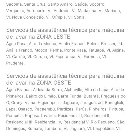
Sacomã, Santa Cruz, Santo Amaro, Saúde, Socorro,
Vergueiro, Aeroporto, Vl. Andrade, Vl. Madalena, Vl. Mariana,
Vl. Nova Conceição, Vl. Olímpia, Vl. Sonia.
Serviços de assistência técnica para máquina
de lavar na ZONA LESTE
Água Rasa, Alto da Mooca, Anália Franco, Belém, Bresser, Jd.
Anália Franco, Mooca, Penha, Ponte Rasa, Tatuapé, Vl. Alpina,
Vl. Carrão, Vl. Curuçá, Vl. Esperança, Vl. Formosa, Vl.
Prudente.
Serviços de assistência técnica para máquina
de lavar na ZONA OESTE
Água Branca, Aldeia da Serra, Alphaville, Alto da Lapa, Alto de
Pinheiros, Bairro do Limão, Barra Funda, Butantã, Freguesia do
Ó, Granja Viana, Higienópolis, Jaguaré, Jaraguá, Jd. Bonfiglioli,
Lapa, Osasco, Pacaembú, Perdizes, Perús, Pinheiros, Pirituba,
Pompéia, Raposo Tavares, Residencial I, Residencial II,
Residencial III, Residencial IV, Residencial V, Rio Pequeno, São
Domingos, Sumaré, Tamboré, Vl. Jaguará, Vl. Leopoldina, Vl.