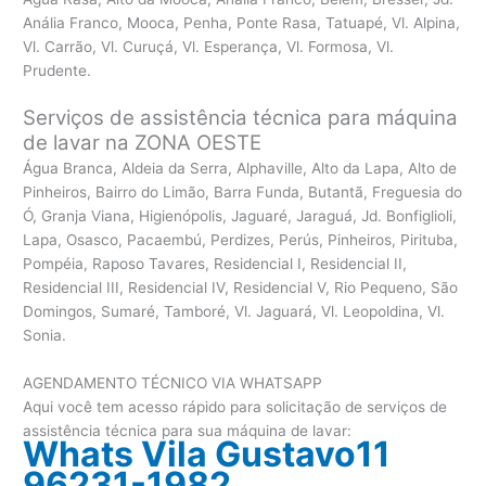
Anália Franco, Mooca, Penha, Ponte Rasa, Tatuapé, Vl. Alpina,
Vl. Carrão, Vl. Curuçá, Vl. Esperança, Vl. Formosa, Vl.
Prudente.
Serviços de assistência técnica para máquina
de lavar na ZONA OESTE
Água Branca, Aldeia da Serra, Alphaville, Alto da Lapa, Alto de
Pinheiros, Bairro do Limão, Barra Funda, Butantã, Freguesia do
Ó, Granja Viana, Higienópolis, Jaguaré, Jaraguá, Jd. Bonfiglioli,
Lapa, Osasco, Pacaembú, Perdizes, Perús, Pinheiros, Pirituba,
Pompéia, Raposo Tavares, Residencial I, Residencial II,
Residencial III, Residencial IV, Residencial V, Rio Pequeno, São
Domingos, Sumaré, Tamboré, Vl. Jaguará, Vl. Leopoldina, Vl.
Sonia.
AGENDAMENTO TÉCNICO VIA WHATSAPP
Aqui você tem acesso rápido para solicitação de serviços de
assistência técnica para sua máquina de lavar:
Whats Vila Gustavo11
96231-1982