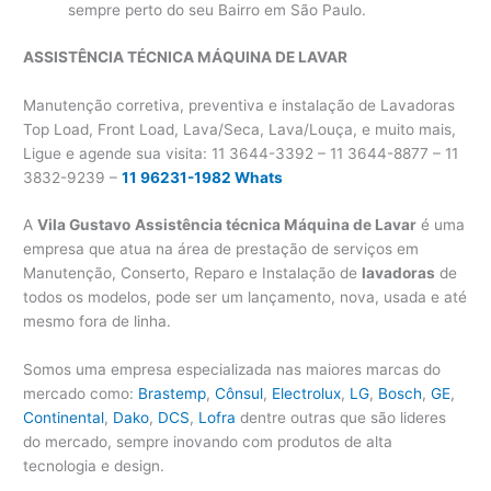
sempre perto do seu Bairro em São Paulo.
ASSISTÊNCIA TÉCNICA MÁQUINA DE LAVAR
Manutenção corretiva, preventiva e instalação de Lavadoras
Top Load, Front Load, Lava/Seca, Lava/Louça, e muito mais,
Ligue e agende sua visita: 11 3644-3392 – 11 3644-8877 – 11
3832-9239 –
11 96231-1982 Whats
A
Vila Gustavo
Assistência técnica Máquina de Lavar
é uma
empresa que atua na área de prestação de serviços em
Manutenção, Conserto, Reparo e Instalação de
lavadoras
de
todos os modelos, pode ser um lançamento, nova, usada e até
mesmo fora de linha.
Somos uma empresa especializada nas maiores marcas do
mercado como:
Brastemp
,
Cônsul
,
Electrolux
,
LG
,
Bosch
,
GE
,
Continental
,
Dako
,
DCS
,
Lofra
dentre outras que são lideres
do mercado, sempre inovando com produtos de alta
tecnologia e design.