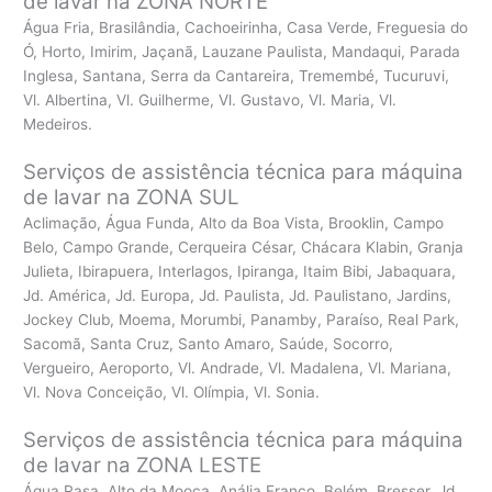
de lavar na ZONA NORTE
Água Fria, Brasilândia, Cachoeirinha, Casa Verde, Freguesia do
Ó, Horto, Imirim, Jaçanã, Lauzane Paulista, Mandaqui, Parada
Inglesa, Santana, Serra da Cantareira, Tremembé, Tucuruvi,
Vl. Albertina, Vl. Guilherme, Vl. Gustavo, Vl. Maria, Vl.
Medeiros.
Serviços de assistência técnica para máquina
de lavar na ZONA SUL
Aclimação, Água Funda, Alto da Boa Vista, Brooklin, Campo
Belo, Campo Grande, Cerqueira César, Chácara Klabin, Granja
Julieta, Ibirapuera, Interlagos, Ipiranga, Itaim Bibi, Jabaquara,
Jd. América, Jd. Europa, Jd. Paulista, Jd. Paulistano, Jardins,
Jockey Club, Moema, Morumbi, Panamby, Paraíso, Real Park,
Sacomã, Santa Cruz, Santo Amaro, Saúde, Socorro,
Vergueiro, Aeroporto, Vl. Andrade, Vl. Madalena, Vl. Mariana,
Vl. Nova Conceição, Vl. Olímpia, Vl. Sonia.
Serviços de assistência técnica para máquina
de lavar na ZONA LESTE
Água Rasa, Alto da Mooca, Anália Franco, Belém, Bresser, Jd.