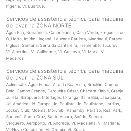
Ifigênia, Vl. Buarque.
Serviços de assistência técnica para máquina
de lavar na ZONA NORTE
Água Fria, Brasilândia, Cachoeirinha, Casa Verde, Freguesia do
Ó, Horto, Imirim, Jaçanã, Lauzane Paulista, Mandaqui, Parada
Inglesa, Santana, Serra da Cantareira, Tremembé, Tucuruvi,
Vl. Albertina, Vl. Guilherme, Vl. Gustavo, Vl. Maria, Vl.
Medeiros.
Serviços de assistência técnica para máquina
de lavar na ZONA SUL
Aclimação, Água Funda, Alto da Boa Vista, Brooklin, Campo
Belo, Campo Grande, Cerqueira César, Chácara Klabin, Granja
Julieta, Ibirapuera, Interlagos, Ipiranga, Itaim Bibi, Jabaquara,
Jd. América, Jd. Europa, Jd. Paulista, Jd. Paulistano, Jardins,
Jockey Club, Moema, Morumbi, Panamby, Paraíso, Real Park,
Sacomã, Santa Cruz, Santo Amaro, Saúde, Socorro,
Vergueiro, Aeroporto, Vl. Andrade, Vl. Madalena, Vl. Mariana,
Vl. Nova Conceição, Vl. Olímpia, Vl. Sonia.