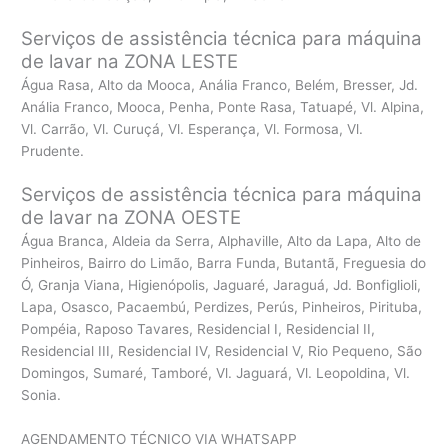
Serviços de assistência técnica para máquina
de lavar na ZONA LESTE
Água Rasa, Alto da Mooca, Anália Franco, Belém, Bresser, Jd.
Anália Franco, Mooca, Penha, Ponte Rasa, Tatuapé, Vl. Alpina,
Vl. Carrão, Vl. Curuçá, Vl. Esperança, Vl. Formosa, Vl.
Prudente.
Serviços de assistência técnica para máquina
de lavar na ZONA OESTE
Água Branca, Aldeia da Serra, Alphaville, Alto da Lapa, Alto de
Pinheiros, Bairro do Limão, Barra Funda, Butantã, Freguesia do
Ó, Granja Viana, Higienópolis, Jaguaré, Jaraguá, Jd. Bonfiglioli,
Lapa, Osasco, Pacaembú, Perdizes, Perús, Pinheiros, Pirituba,
Pompéia, Raposo Tavares, Residencial I, Residencial II,
Residencial III, Residencial IV, Residencial V, Rio Pequeno, São
Domingos, Sumaré, Tamboré, Vl. Jaguará, Vl. Leopoldina, Vl.
Sonia.
AGENDAMENTO TÉCNICO VIA WHATSAPP