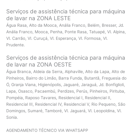
Serviços de assistência técnica para máquina
de lavar na ZONA LESTE
Água Rasa, Alto da Mooca, Anália Franco, Belém, Bresser, Jd.
Anália Franco, Mooca, Penha, Ponte Rasa, Tatuapé, Vl. Alpina,
Vl. Carrão, Vl. Curuçá, Vl. Esperança, Vl. Formosa, Vl.
Prudente.
Serviços de assistência técnica para máquina
de lavar na ZONA OESTE
Água Branca, Aldeia da Serra, Alphaville, Alto da Lapa, Alto de
Pinheiros, Bairro do Limão, Barra Funda, Butantã, Freguesia do
Ó, Granja Viana, Higienópolis, Jaguaré, Jaraguá, Jd. Bonfiglioli,
Lapa, Osasco, Pacaembú, Perdizes, Perús, Pinheiros, Pirituba,
Pompéia, Raposo Tavares, Residencial I, Residencial II,
Residencial III, Residencial IV, Residencial V, Rio Pequeno, São
Domingos, Sumaré, Tamboré, Vl. Jaguará, Vl. Leopoldina, Vl.
Sonia.
AGENDAMENTO TÉCNICO VIA WHATSAPP