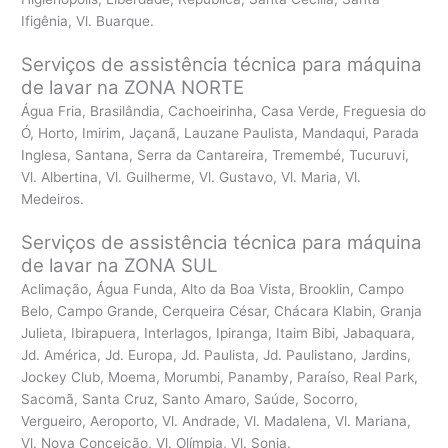
Ifigênia, Vl. Buarque.
Serviços de assistência técnica para máquina
de lavar na ZONA NORTE
Água Fria, Brasilândia, Cachoeirinha, Casa Verde, Freguesia do
Ó, Horto, Imirim, Jaçanã, Lauzane Paulista, Mandaqui, Parada
Inglesa, Santana, Serra da Cantareira, Tremembé, Tucuruvi,
Vl. Albertina, Vl. Guilherme, Vl. Gustavo, Vl. Maria, Vl.
Medeiros.
Serviços de assistência técnica para máquina
de lavar na ZONA SUL
Aclimação, Água Funda, Alto da Boa Vista, Brooklin, Campo
Belo, Campo Grande, Cerqueira César, Chácara Klabin, Granja
Julieta, Ibirapuera, Interlagos, Ipiranga, Itaim Bibi, Jabaquara,
Jd. América, Jd. Europa, Jd. Paulista, Jd. Paulistano, Jardins,
Jockey Club, Moema, Morumbi, Panamby, Paraíso, Real Park,
Sacomã, Santa Cruz, Santo Amaro, Saúde, Socorro,
Vergueiro, Aeroporto, Vl. Andrade, Vl. Madalena, Vl. Mariana,
Vl. Nova Conceição, Vl. Olímpia, Vl. Sonia.