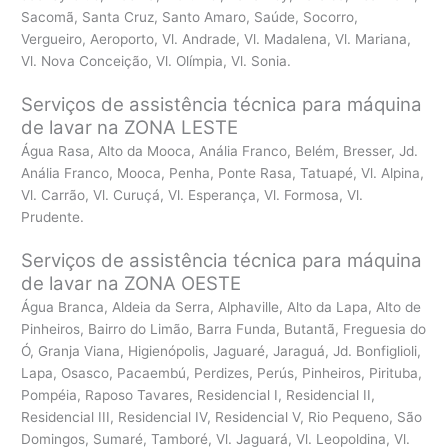
Sacomã, Santa Cruz, Santo Amaro, Saúde, Socorro,
Vergueiro, Aeroporto, Vl. Andrade, Vl. Madalena, Vl. Mariana,
Vl. Nova Conceição, Vl. Olímpia, Vl. Sonia.
Serviços de assistência técnica para máquina
de lavar na ZONA LESTE
Água Rasa, Alto da Mooca, Anália Franco, Belém, Bresser, Jd.
Anália Franco, Mooca, Penha, Ponte Rasa, Tatuapé, Vl. Alpina,
Vl. Carrão, Vl. Curuçá, Vl. Esperança, Vl. Formosa, Vl.
Prudente.
Serviços de assistência técnica para máquina
de lavar na ZONA OESTE
Água Branca, Aldeia da Serra, Alphaville, Alto da Lapa, Alto de
Pinheiros, Bairro do Limão, Barra Funda, Butantã, Freguesia do
Ó, Granja Viana, Higienópolis, Jaguaré, Jaraguá, Jd. Bonfiglioli,
Lapa, Osasco, Pacaembú, Perdizes, Perús, Pinheiros, Pirituba,
Pompéia, Raposo Tavares, Residencial I, Residencial II,
Residencial III, Residencial IV, Residencial V, Rio Pequeno, São
Domingos, Sumaré, Tamboré, Vl. Jaguará, Vl. Leopoldina, Vl.