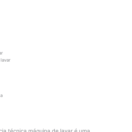
ar
lavar
sa
ia técnica máquina de lavar é uma