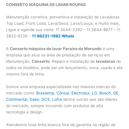
CONSERTO MÁQUINA DE LAVAR
ROUPAS
Manutenção corretiva, preventiva e instalação de Lavadoras
Top Load, Front Load, Lava/Seca, Lava/Louça, e muito mais,
Ligue e agende sua visita: 11 3644-3392 – 11 3644-8877 – 11
3832-9239 –
11 96231-1982 Whats
A
Conserto máquina de lavar Paraíso do Morumbi
é uma
empresa que atua na área de prestação de serviços em
Manutenção,
Conserto
, Reparo e Instalação de
lavadoras
de
todos os modelos, pode ser um lançamento, nova, usada e até
mesmo fora de linha.
Somos uma empresa especializada nas maiores marcas do
mercado como:
Brastemp
,
Cônsul
,
Electrolux
,
LG
,
Bosch
,
GE
,
Continental
,
Dako
,
DCS
,
Lofra
dentre outras que são lideres
do mercado, sempre inovando com produtos de alta
tecnologia e design.
Atendemos toda linha branca fora da garantia na região de