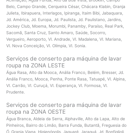
Belo, Campo Grande, Cerqueira César, Chácara Klabin, Granja
Julieta, Ibirapuera, Interlagos, Ipiranga, Itaim Bibi, Jabaquara,
Jd. América, Jd. Europa, Jd. Paulista, Jd. Paulistano, Jardins,
Jockey Club, Moema, Morumbi, Panamby, Paraíso, Real Park,
Sacomã, Santa Cruz, Santo Amaro, Saúde, Socorro,
Vergueiro, Aeroporto, Vl. Andrade, Vl. Madalena, Vl. Mariana,
Vl. Nova Conceição, Vl. Olímpia, Vl. Sonia.
Serviços de conserto para máquina de lavar
roupa na ZONA LESTE
Água Rasa, Alto da Mooca, Anália Franco, Belém, Bresser, Jd.
Anália Franco, Mooca, Penha, Ponte Rasa, Tatuapé, Vl. Alpina,
Vl. Carrão, Vl. Curuçá, Vl. Esperança, Vl. Formosa, Vl.
Prudente.
Serviços de conserto para máquina de lavar
roupa na ZONA OESTE
Água Branca, Aldeia da Serra, Alphaville, Alto da Lapa, Alto de
Pinheiros, Bairro do Limão, Barra Funda, Butantã, Freguesia do
Ó, Granja Viana, Higienópolis, Jaguaré, Jaraguá, Jd. Bonfiglioli,