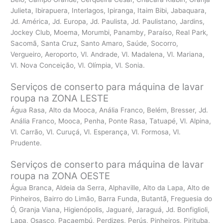
Julieta, Ibirapuera, Interlagos, Ipiranga, Itaim Bibi, Jabaquara,
Jd. América, Jd. Europa, Jd. Paulista, Jd. Paulistano, Jardins,
Jockey Club, Moema, Morumbi, Panamby, Paraíso, Real Park,
Sacomã, Santa Cruz, Santo Amaro, Saúde, Socorro,
Vergueiro, Aeroporto, Vl. Andrade, Vl. Madalena, Vl. Mariana,
Vl. Nova Conceição, Vl. Olímpia, Vl. Sonia.
Serviços de conserto para máquina de lavar
roupa na ZONA LESTE
Água Rasa, Alto da Mooca, Anália Franco, Belém, Bresser, Jd.
Anália Franco, Mooca, Penha, Ponte Rasa, Tatuapé, Vl. Alpina,
Vl. Carrão, Vl. Curuçá, Vl. Esperança, Vl. Formosa, Vl.
Prudente.
Serviços de conserto para máquina de lavar
roupa na ZONA OESTE
Água Branca, Aldeia da Serra, Alphaville, Alto da Lapa, Alto de
Pinheiros, Bairro do Limão, Barra Funda, Butantã, Freguesia do
Ó, Granja Viana, Higienópolis, Jaguaré, Jaraguá, Jd. Bonfiglioli,
Lapa, Osasco, Pacaembú, Perdizes, Perús, Pinheiros, Pirituba,