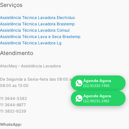
Serviços
Assistência Técnica Lavadora Electrolux
Assistência Técnica Lavadora Brastemp
Assistência Técnica Lavadora Consul
Assistência Técnica Lava e Seca Brastemp
Assistência Técnica Lavadora Lg
Atendimento
AtecMaq – Assistência Lavadora
De Segunda a Sexta-feira das 08:00 as 18:00 e aos Sábados das
Agende Agora
08:00 as 13:00
(11) 91332-7456
Agende Agora
11 3644-3392
(11) 96231-1982
11 3644-8877
11 3832-9239
WhatsApp: