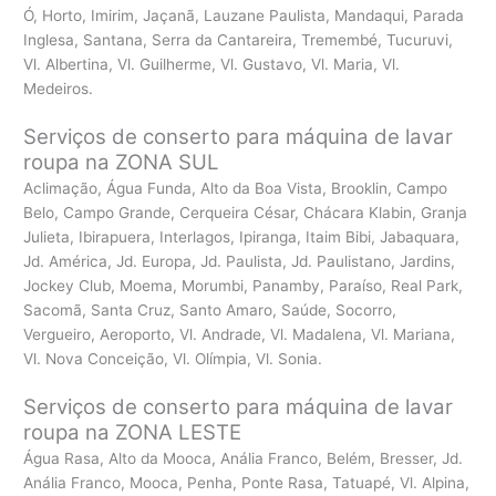
Ó, Horto, Imirim, Jaçanã, Lauzane Paulista, Mandaqui, Parada
Inglesa, Santana, Serra da Cantareira, Tremembé, Tucuruvi,
Vl. Albertina, Vl. Guilherme, Vl. Gustavo, Vl. Maria, Vl.
Medeiros.
Serviços de conserto para máquina de lavar
roupa na ZONA SUL
Aclimação, Água Funda, Alto da Boa Vista, Brooklin, Campo
Belo, Campo Grande, Cerqueira César, Chácara Klabin, Granja
Julieta, Ibirapuera, Interlagos, Ipiranga, Itaim Bibi, Jabaquara,
Jd. América, Jd. Europa, Jd. Paulista, Jd. Paulistano, Jardins,
Jockey Club, Moema, Morumbi, Panamby, Paraíso, Real Park,
Sacomã, Santa Cruz, Santo Amaro, Saúde, Socorro,
Vergueiro, Aeroporto, Vl. Andrade, Vl. Madalena, Vl. Mariana,
Vl. Nova Conceição, Vl. Olímpia, Vl. Sonia.
Serviços de conserto para máquina de lavar
roupa na ZONA LESTE
Água Rasa, Alto da Mooca, Anália Franco, Belém, Bresser, Jd.
Anália Franco, Mooca, Penha, Ponte Rasa, Tatuapé, Vl. Alpina,