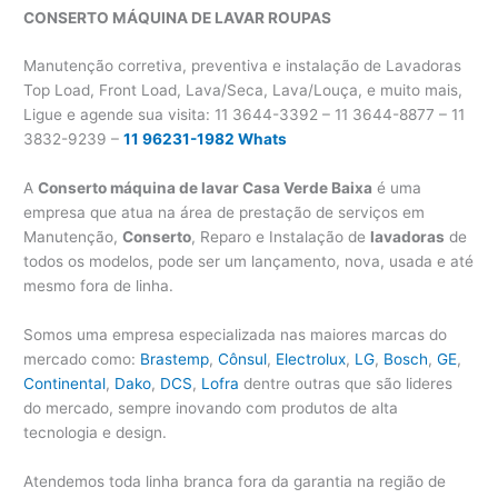
CONSERTO MÁQUINA DE LAVAR
ROUPAS
Manutenção corretiva, preventiva e instalação de Lavadoras
Top Load, Front Load, Lava/Seca, Lava/Louça, e muito mais,
Ligue e agende sua visita: 11 3644-3392 – 11 3644-8877 – 11
3832-9239 –
11 96231-1982 Whats
A
Conserto máquina de lavar Casa Verde Baixa
é uma
empresa que atua na área de prestação de serviços em
Manutenção,
Conserto
, Reparo e Instalação de
lavadoras
de
todos os modelos, pode ser um lançamento, nova, usada e até
mesmo fora de linha.
Somos uma empresa especializada nas maiores marcas do
mercado como:
Brastemp
,
Cônsul
,
Electrolux
,
LG
,
Bosch
,
GE
,
Continental
,
Dako
,
DCS
,
Lofra
dentre outras que são lideres
do mercado, sempre inovando com produtos de alta
tecnologia e design.
Atendemos toda linha branca fora da garantia na região de