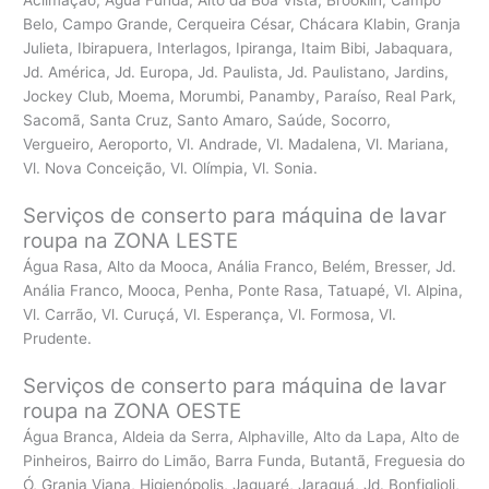
Belo, Campo Grande, Cerqueira César, Chácara Klabin, Granja
Julieta, Ibirapuera, Interlagos, Ipiranga, Itaim Bibi, Jabaquara,
Jd. América, Jd. Europa, Jd. Paulista, Jd. Paulistano, Jardins,
Jockey Club, Moema, Morumbi, Panamby, Paraíso, Real Park,
Sacomã, Santa Cruz, Santo Amaro, Saúde, Socorro,
Vergueiro, Aeroporto, Vl. Andrade, Vl. Madalena, Vl. Mariana,
Vl. Nova Conceição, Vl. Olímpia, Vl. Sonia.
Serviços de conserto para máquina de lavar
roupa na ZONA LESTE
Água Rasa, Alto da Mooca, Anália Franco, Belém, Bresser, Jd.
Anália Franco, Mooca, Penha, Ponte Rasa, Tatuapé, Vl. Alpina,
Vl. Carrão, Vl. Curuçá, Vl. Esperança, Vl. Formosa, Vl.
Prudente.
Serviços de conserto para máquina de lavar
roupa na ZONA OESTE
Água Branca, Aldeia da Serra, Alphaville, Alto da Lapa, Alto de
Pinheiros, Bairro do Limão, Barra Funda, Butantã, Freguesia do
Ó, Granja Viana, Higienópolis, Jaguaré, Jaraguá, Jd. Bonfiglioli,