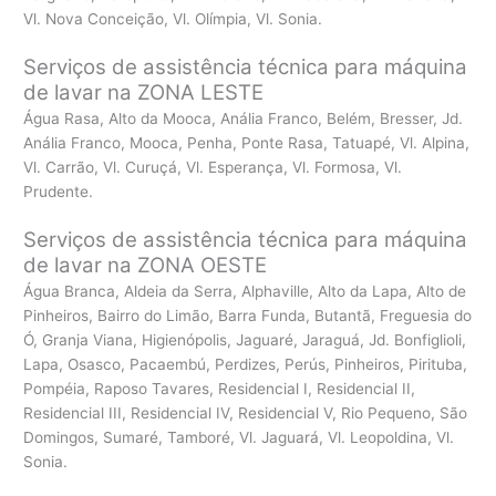
Vl. Nova Conceição, Vl. Olímpia, Vl. Sonia.
Serviços de assistência técnica para máquina
de lavar na ZONA LESTE
Água Rasa, Alto da Mooca, Anália Franco, Belém, Bresser, Jd.
Anália Franco, Mooca, Penha, Ponte Rasa, Tatuapé, Vl. Alpina,
Vl. Carrão, Vl. Curuçá, Vl. Esperança, Vl. Formosa, Vl.
Prudente.
Serviços de assistência técnica para máquina
de lavar na ZONA OESTE
Água Branca, Aldeia da Serra, Alphaville, Alto da Lapa, Alto de
Pinheiros, Bairro do Limão, Barra Funda, Butantã, Freguesia do
Ó, Granja Viana, Higienópolis, Jaguaré, Jaraguá, Jd. Bonfiglioli,
Lapa, Osasco, Pacaembú, Perdizes, Perús, Pinheiros, Pirituba,
Pompéia, Raposo Tavares, Residencial I, Residencial II,
Residencial III, Residencial IV, Residencial V, Rio Pequeno, São
Domingos, Sumaré, Tamboré, Vl. Jaguará, Vl. Leopoldina, Vl.
Sonia.