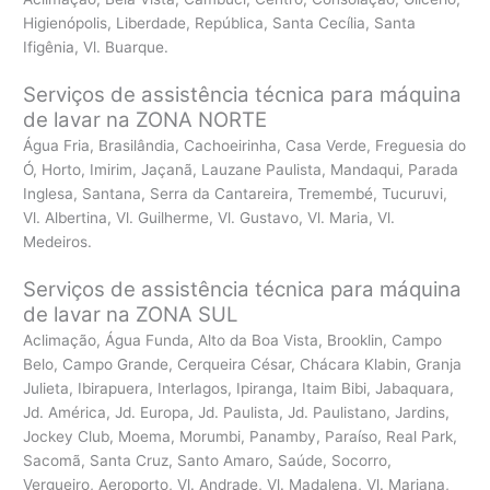
Higienópolis, Liberdade, República, Santa Cecília, Santa
Ifigênia, Vl. Buarque.
Serviços de assistência técnica para máquina
de lavar na ZONA NORTE
Água Fria, Brasilândia, Cachoeirinha, Casa Verde, Freguesia do
Ó, Horto, Imirim, Jaçanã, Lauzane Paulista, Mandaqui, Parada
Inglesa, Santana, Serra da Cantareira, Tremembé, Tucuruvi,
Vl. Albertina, Vl. Guilherme, Vl. Gustavo, Vl. Maria, Vl.
Medeiros.
Serviços de assistência técnica para máquina
de lavar na ZONA SUL
Aclimação, Água Funda, Alto da Boa Vista, Brooklin, Campo
Belo, Campo Grande, Cerqueira César, Chácara Klabin, Granja
Julieta, Ibirapuera, Interlagos, Ipiranga, Itaim Bibi, Jabaquara,
Jd. América, Jd. Europa, Jd. Paulista, Jd. Paulistano, Jardins,
Jockey Club, Moema, Morumbi, Panamby, Paraíso, Real Park,
Sacomã, Santa Cruz, Santo Amaro, Saúde, Socorro,
Vergueiro, Aeroporto, Vl. Andrade, Vl. Madalena, Vl. Mariana,