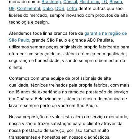
mercado como:
Brastemp
,
Cônsul
,
Electrolux
,
LG
,
Bosch
,
GE
,
Continental
,
Dako
,
DCS
,
Lofra
dentre outras que são
lideres do mercado, sempre inovando com produtos de alta
tecnologia e design.
Atendemos toda linha branca fora da
garantia na região de
São Paulo
, grande São Paulo e grande ABC Paulista,
utilizamos sempre peças originais do próprio fabricante para
oferecer um serviço de assistência técnica com qualidade,
segurança e honestidade, visando sempre o bem estar do
cliente.
Contamos com uma equipe de profissionais de alta
qualidade, técnicos treinados pela própria fabrica, com mais
de 15 anos de experiência no ramo de prestação de serviço
em Chácara Belenzinho assistência técnica de máquina de
lavar e sempre perto de você em São Paulo.
Nossa preposição de valor esta além do serviço executado,
nossa visão é trazer satisfação para o cliente através da
nossa prestação de serviço, por isso somos muito
transparentes e honestos em nossos diagnósticos,