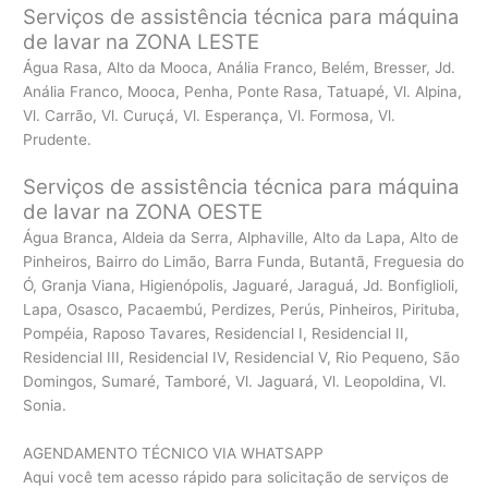
Serviços de assistência técnica para máquina
de lavar na ZONA LESTE
Água Rasa, Alto da Mooca, Anália Franco, Belém, Bresser, Jd.
Anália Franco, Mooca, Penha, Ponte Rasa, Tatuapé, Vl. Alpina,
Vl. Carrão, Vl. Curuçá, Vl. Esperança, Vl. Formosa, Vl.
Prudente.
Serviços de assistência técnica para máquina
de lavar na ZONA OESTE
Água Branca, Aldeia da Serra, Alphaville, Alto da Lapa, Alto de
Pinheiros, Bairro do Limão, Barra Funda, Butantã, Freguesia do
Ó, Granja Viana, Higienópolis, Jaguaré, Jaraguá, Jd. Bonfiglioli,
Lapa, Osasco, Pacaembú, Perdizes, Perús, Pinheiros, Pirituba,
Pompéia, Raposo Tavares, Residencial I, Residencial II,
Residencial III, Residencial IV, Residencial V, Rio Pequeno, São
Domingos, Sumaré, Tamboré, Vl. Jaguará, Vl. Leopoldina, Vl.
Sonia.
AGENDAMENTO TÉCNICO VIA WHATSAPP
Aqui você tem acesso rápido para solicitação de serviços de