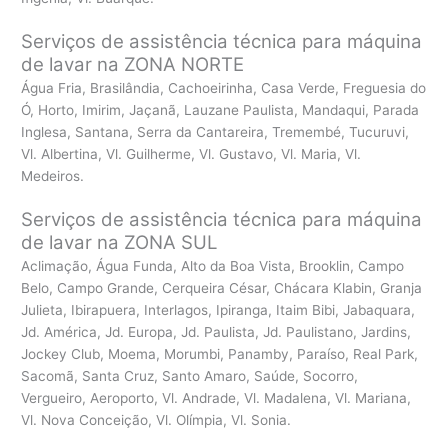
Serviços de assistência técnica para máquina
de lavar na ZONA NORTE
Água Fria, Brasilândia, Cachoeirinha, Casa Verde, Freguesia do
Ó, Horto, Imirim, Jaçanã, Lauzane Paulista, Mandaqui, Parada
Inglesa, Santana, Serra da Cantareira, Tremembé, Tucuruvi,
Vl. Albertina, Vl. Guilherme, Vl. Gustavo, Vl. Maria, Vl.
Medeiros.
Serviços de assistência técnica para máquina
de lavar na ZONA SUL
Aclimação, Água Funda, Alto da Boa Vista, Brooklin, Campo
Belo, Campo Grande, Cerqueira César, Chácara Klabin, Granja
Julieta, Ibirapuera, Interlagos, Ipiranga, Itaim Bibi, Jabaquara,
Jd. América, Jd. Europa, Jd. Paulista, Jd. Paulistano, Jardins,
Jockey Club, Moema, Morumbi, Panamby, Paraíso, Real Park,
Sacomã, Santa Cruz, Santo Amaro, Saúde, Socorro,
Vergueiro, Aeroporto, Vl. Andrade, Vl. Madalena, Vl. Mariana,
Vl. Nova Conceição, Vl. Olímpia, Vl. Sonia.