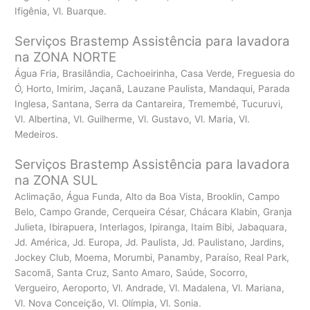
Ifigênia, Vl. Buarque.
Serviços Brastemp Assistência para lavadora
na ZONA NORTE
Água Fria, Brasilândia, Cachoeirinha, Casa Verde, Freguesia do
Ó, Horto, Imirim, Jaçanã, Lauzane Paulista, Mandaqui, Parada
Inglesa, Santana, Serra da Cantareira, Tremembé, Tucuruvi,
Vl. Albertina, Vl. Guilherme, Vl. Gustavo, Vl. Maria, Vl.
Medeiros.
Serviços Brastemp Assistência para lavadora
na ZONA SUL
Aclimação, Água Funda, Alto da Boa Vista, Brooklin, Campo
Belo, Campo Grande, Cerqueira César, Chácara Klabin, Granja
Julieta, Ibirapuera, Interlagos, Ipiranga, Itaim Bibi, Jabaquara,
Jd. América, Jd. Europa, Jd. Paulista, Jd. Paulistano, Jardins,
Jockey Club, Moema, Morumbi, Panamby, Paraíso, Real Park,
Sacomã, Santa Cruz, Santo Amaro, Saúde, Socorro,
Vergueiro, Aeroporto, Vl. Andrade, Vl. Madalena, Vl. Mariana,
Vl. Nova Conceição, Vl. Olímpia, Vl. Sonia.