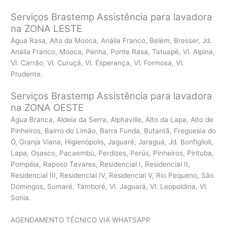
Serviços Brastemp Assistência para lavadora
na ZONA LESTE
Água Rasa, Alto da Mooca, Anália Franco, Belém, Bresser, Jd.
Anália Franco, Mooca, Penha, Ponte Rasa, Tatuapé, Vl. Alpina,
Vl. Carrão, Vl. Curuçá, Vl. Esperança, Vl. Formosa, Vl.
Prudente.
Serviços Brastemp Assistência para lavadora
na ZONA OESTE
Água Branca, Aldeia da Serra, Alphaville, Alto da Lapa, Alto de
Pinheiros, Bairro do Limão, Barra Funda, Butantã, Freguesia do
Ó, Granja Viana, Higienópolis, Jaguaré, Jaraguá, Jd. Bonfiglioli,
Lapa, Osasco, Pacaembú, Perdizes, Perús, Pinheiros, Pirituba,
Pompéia, Raposo Tavares, Residencial I, Residencial II,
Residencial III, Residencial IV, Residencial V, Rio Pequeno, São
Domingos, Sumaré, Tamboré, Vl. Jaguará, Vl. Leopoldina, Vl.
Sonia.
AGENDAMENTO TÉCNICO VIA WHATSAPP