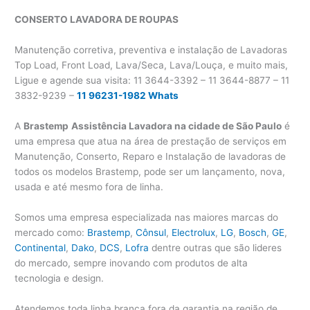
CONSERTO LAVADORA
DE ROUPAS
Manutenção corretiva, preventiva e instalação de Lavadoras
Top Load, Front Load, Lava/Seca, Lava/Louça, e muito mais,
Ligue e agende sua visita: 11 3644-3392 – 11 3644-8877 – 11
3832-9239 –
11 96231-1982 Whats
A
Brastemp
Assistência Lavadora na cidade de São Paulo
é
uma empresa que atua na área de prestação de serviços em
Manutenção, Conserto, Reparo e Instalação de lavadoras de
todos os modelos Brastemp, pode ser um lançamento, nova,
usada e até mesmo fora de linha.
Somos uma empresa especializada nas maiores marcas do
mercado como:
Brastemp
,
Cônsul
,
Electrolux
,
LG
,
Bosch
,
GE
,
Continental
,
Dako
,
DCS
,
Lofra
dentre outras que são lideres
do mercado, sempre inovando com produtos de alta
tecnologia e design.
Atendemos toda linha branca fora da garantia na região de