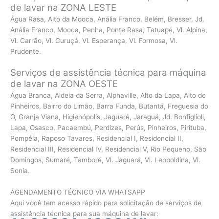
de lavar na ZONA LESTE
Água Rasa, Alto da Mooca, Anália Franco, Belém, Bresser, Jd.
Anália Franco, Mooca, Penha, Ponte Rasa, Tatuapé, Vl. Alpina,
Vl. Carrão, Vl. Curuçá, Vl. Esperança, Vl. Formosa, Vl.
Prudente.
Serviços de assistência técnica para máquina
de lavar na ZONA OESTE
Água Branca, Aldeia da Serra, Alphaville, Alto da Lapa, Alto de
Pinheiros, Bairro do Limão, Barra Funda, Butantã, Freguesia do
Ó, Granja Viana, Higienópolis, Jaguaré, Jaraguá, Jd. Bonfiglioli,
Lapa, Osasco, Pacaembú, Perdizes, Perús, Pinheiros, Pirituba,
Pompéia, Raposo Tavares, Residencial I, Residencial II,
Residencial III, Residencial IV, Residencial V, Rio Pequeno, São
Domingos, Sumaré, Tamboré, Vl. Jaguará, Vl. Leopoldina, Vl.
Sonia.
AGENDAMENTO TÉCNICO VIA WHATSAPP
Aqui você tem acesso rápido para solicitação de serviços de
assistência técnica para sua máquina de lavar: