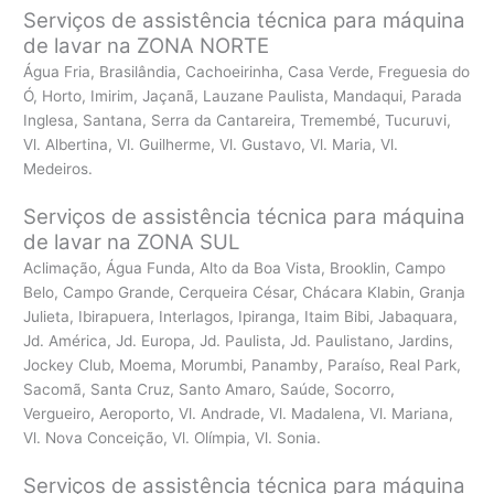
Serviços de assistência técnica para máquina
de lavar na ZONA NORTE
Água Fria, Brasilândia, Cachoeirinha, Casa Verde, Freguesia do
Ó, Horto, Imirim, Jaçanã, Lauzane Paulista, Mandaqui, Parada
Inglesa, Santana, Serra da Cantareira, Tremembé, Tucuruvi,
Vl. Albertina, Vl. Guilherme, Vl. Gustavo, Vl. Maria, Vl.
Medeiros.
Serviços de assistência técnica para máquina
de lavar na ZONA SUL
Aclimação, Água Funda, Alto da Boa Vista, Brooklin, Campo
Belo, Campo Grande, Cerqueira César, Chácara Klabin, Granja
Julieta, Ibirapuera, Interlagos, Ipiranga, Itaim Bibi, Jabaquara,
Jd. América, Jd. Europa, Jd. Paulista, Jd. Paulistano, Jardins,
Jockey Club, Moema, Morumbi, Panamby, Paraíso, Real Park,
Sacomã, Santa Cruz, Santo Amaro, Saúde, Socorro,
Vergueiro, Aeroporto, Vl. Andrade, Vl. Madalena, Vl. Mariana,
Vl. Nova Conceição, Vl. Olímpia, Vl. Sonia.
Serviços de assistência técnica para máquina