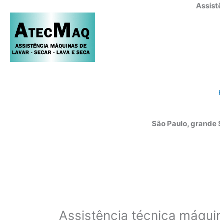
Ir
Assist
para
o
conteúdo
São Paulo, grande
Assistência técnica máquin