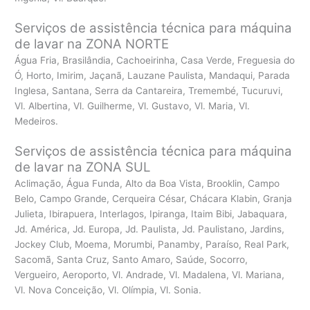
Serviços de assistência técnica para máquina
de lavar na ZONA NORTE
Água Fria, Brasilândia, Cachoeirinha, Casa Verde, Freguesia do
Ó, Horto, Imirim, Jaçanã, Lauzane Paulista, Mandaqui, Parada
Inglesa, Santana, Serra da Cantareira, Tremembé, Tucuruvi,
Vl. Albertina, Vl. Guilherme, Vl. Gustavo, Vl. Maria, Vl.
Medeiros.
Serviços de assistência técnica para máquina
de lavar na ZONA SUL
Aclimação, Água Funda, Alto da Boa Vista, Brooklin, Campo
Belo, Campo Grande, Cerqueira César, Chácara Klabin, Granja
Julieta, Ibirapuera, Interlagos, Ipiranga, Itaim Bibi, Jabaquara,
Jd. América, Jd. Europa, Jd. Paulista, Jd. Paulistano, Jardins,
Jockey Club, Moema, Morumbi, Panamby, Paraíso, Real Park,
Sacomã, Santa Cruz, Santo Amaro, Saúde, Socorro,
Vergueiro, Aeroporto, Vl. Andrade, Vl. Madalena, Vl. Mariana,
Vl. Nova Conceição, Vl. Olímpia, Vl. Sonia.