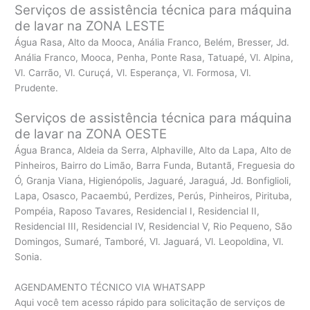
Serviços de assistência técnica para máquina
de lavar na ZONA LESTE
Água Rasa, Alto da Mooca, Anália Franco, Belém, Bresser, Jd.
Anália Franco, Mooca, Penha, Ponte Rasa, Tatuapé, Vl. Alpina,
Vl. Carrão, Vl. Curuçá, Vl. Esperança, Vl. Formosa, Vl.
Prudente.
Serviços de assistência técnica para máquina
de lavar na ZONA OESTE
Água Branca, Aldeia da Serra, Alphaville, Alto da Lapa, Alto de
Pinheiros, Bairro do Limão, Barra Funda, Butantã, Freguesia do
Ó, Granja Viana, Higienópolis, Jaguaré, Jaraguá, Jd. Bonfiglioli,
Lapa, Osasco, Pacaembú, Perdizes, Perús, Pinheiros, Pirituba,
Pompéia, Raposo Tavares, Residencial I, Residencial II,
Residencial III, Residencial IV, Residencial V, Rio Pequeno, São
Domingos, Sumaré, Tamboré, Vl. Jaguará, Vl. Leopoldina, Vl.
Sonia.
AGENDAMENTO TÉCNICO VIA WHATSAPP
Aqui você tem acesso rápido para solicitação de serviços de