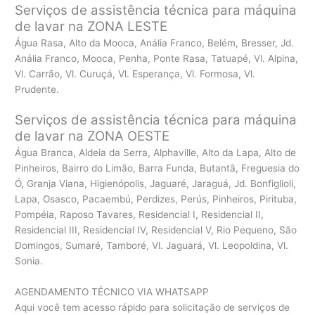
Serviços de assistência técnica para máquina
de lavar na ZONA LESTE
Água Rasa, Alto da Mooca, Anália Franco, Belém, Bresser, Jd.
Anália Franco, Mooca, Penha, Ponte Rasa, Tatuapé, Vl. Alpina,
Vl. Carrão, Vl. Curuçá, Vl. Esperança, Vl. Formosa, Vl.
Prudente.
Serviços de assistência técnica para máquina
de lavar na ZONA OESTE
Água Branca, Aldeia da Serra, Alphaville, Alto da Lapa, Alto de
Pinheiros, Bairro do Limão, Barra Funda, Butantã, Freguesia do
Ó, Granja Viana, Higienópolis, Jaguaré, Jaraguá, Jd. Bonfiglioli,
Lapa, Osasco, Pacaembú, Perdizes, Perús, Pinheiros, Pirituba,
Pompéia, Raposo Tavares, Residencial I, Residencial II,
Residencial III, Residencial IV, Residencial V, Rio Pequeno, São
Domingos, Sumaré, Tamboré, Vl. Jaguará, Vl. Leopoldina, Vl.
Sonia.
AGENDAMENTO TÉCNICO VIA WHATSAPP
Aqui você tem acesso rápido para solicitação de serviços de