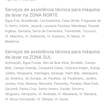
Serviços de assistência técnica para máquina
de lavar na ZONA NORTE
Água Fria, Brasilândia, Cachoeirinha, Casa Verde, Freguesia do
Ó, Horto, Imirim, Jaçanã, Lauzane Paulista, Mandaqui, Parada
Inglesa, Santana, Serra da Cantareira, Tremembé, Tucuruvi,
Vl. Albertina, Vl. Guilherme, Vl. Gustavo, Vl. Maria, Vl.
Medeiros.
Serviços de assistência técnica para máquina
de lavar na ZONA SUL
Aclimação, Água Funda, Alto da Boa Vista, Brooklin, Campo
Belo, Campo Grande, Cerqueira César, Chácara Klabin, Granja
Julieta, Ibirapuera, Interlagos, Ipiranga, Itaim Bibi, Jabaquara,
Jd. América, Jd. Europa, Jd. Paulista, Jd. Paulistano, Jardins,
Jockey Club, Moema, Morumbi, Panamby, Paraíso, Real Park,
Sacomã, Santa Cruz, Santo Amaro, Saúde, Socorro,
Vergueiro, Aeroporto, Vl. Andrade, Vl. Madalena, Vl. Mariana,
Vl. Nova Conceição, Vl. Olímpia, Vl. Sonia.