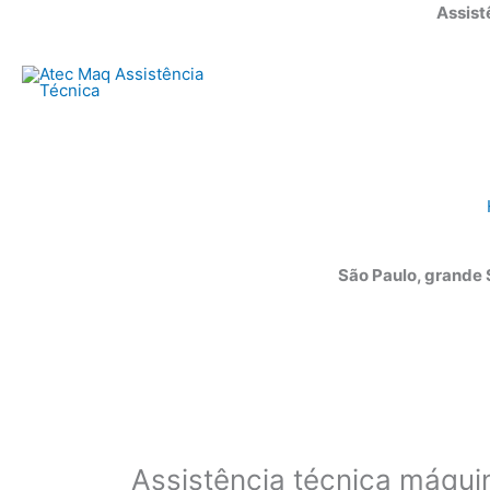
Ir
Assist
para
o
conteúdo
São Paulo, grande
Assistência técnica máquin