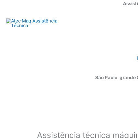
Ir
Assist
para
o
conteúdo
São Paulo, grande
Assistência técnica máqu