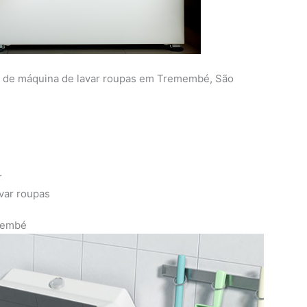
ca de máquina de lavar roupas em Tremembé, São
r
avar roupas
emembé