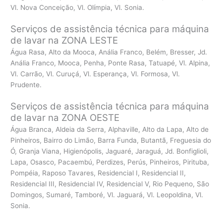
Vl. Nova Conceição, Vl. Olímpia, Vl. Sonia.
Serviços de assistência técnica para máquina
de lavar na ZONA LESTE
Água Rasa, Alto da Mooca, Anália Franco, Belém, Bresser, Jd.
Anália Franco, Mooca, Penha, Ponte Rasa, Tatuapé, Vl. Alpina,
Vl. Carrão, Vl. Curuçá, Vl. Esperança, Vl. Formosa, Vl.
Prudente.
Serviços de assistência técnica para máquina
de lavar na ZONA OESTE
Água Branca, Aldeia da Serra, Alphaville, Alto da Lapa, Alto de
Pinheiros, Bairro do Limão, Barra Funda, Butantã, Freguesia do
Ó, Granja Viana, Higienópolis, Jaguaré, Jaraguá, Jd. Bonfiglioli,
Lapa, Osasco, Pacaembú, Perdizes, Perús, Pinheiros, Pirituba,
Pompéia, Raposo Tavares, Residencial I, Residencial II,
Residencial III, Residencial IV, Residencial V, Rio Pequeno, São
Domingos, Sumaré, Tamboré, Vl. Jaguará, Vl. Leopoldina, Vl.
Sonia.