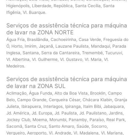
Higienópolis, Liberdade, República, Santa Cecília, Santa
Ifigênia, Vl. Buarque.
Serviços de assistência técnica para máquina
de lavar na ZONA NORTE
Água Fria, Brasilândia, Cachoeirinha, Casa Verde, Freguesia do
Ó, Horto, Imirim, Jaçanã, Lauzane Paulista, Mandaqui, Parada
Inglesa, Santana, Serra da Cantareira, Tremembé, Tucuruvi,
Vl. Albertina, Vl. Guilherme, Vl. Gustavo, Vl. Maria, Vl.
Medeiros.
Serviços de assistência técnica para máquina
de lavar na ZONA SUL
Aclimação, Água Funda, Alto da Boa Vista, Brooklin, Campo
Belo, Campo Grande, Cerqueira César, Chácara Klabin, Granja
Julieta, Ibirapuera, Interlagos, Ipiranga, Itaim Bibi, Jabaquara,
Jd. América, Jd. Europa, Jd. Paulista, Jd. Paulistano, Jardins,
Jockey Club, Moema, Morumbi, Panamby, Paraíso, Real Park,
Sacomã, Santa Cruz, Santo Amaro, Saúde, Socorro,
Vergueiro, Aeroporto, Vl. Andrade, Vl. Madalena, Vl. Mariana,